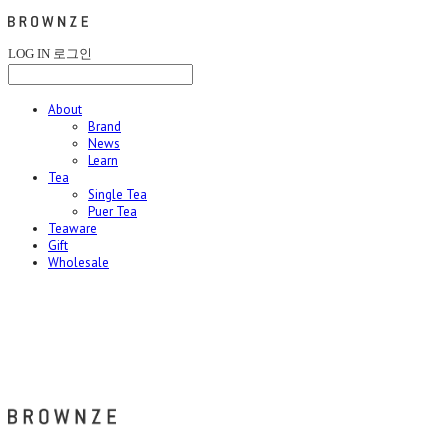
LOG IN
로그인
About
Brand
News
Learn
Tea
Single Tea
Puer Tea
Teaware
Gift
Wholesale
브라운즈 - BROWNZE