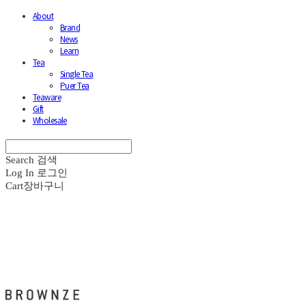
About
Brand
News
Learn
Tea
Single Tea
Puer Tea
Teaware
Gift
Wholesale
Search
검색
Log In
로그인
Cart
장바구니
브라운즈 - BROWNZE