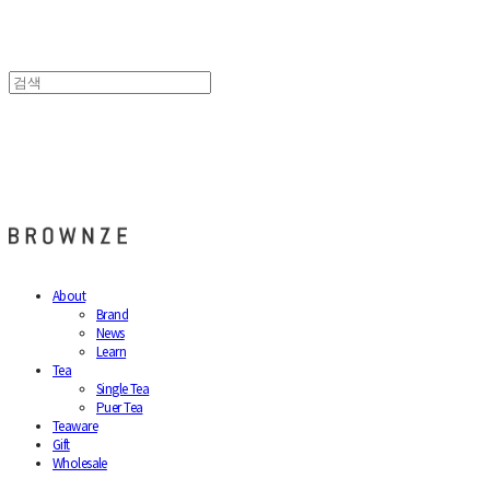
브라운즈 - BROWNZE
About
Brand
News
Learn
Tea
Single Tea
Puer Tea
Teaware
Gift
Wholesale