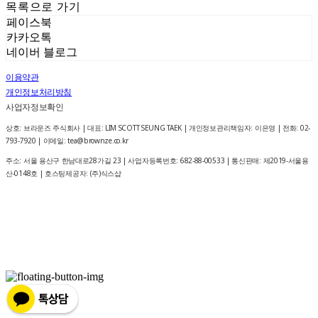
목록으로 가기
페이스북
카카오톡
네이버 블로그
이용약관
개인정보처리방침
사업자정보확인
상호: 브라운즈 주식회사 | 대표: LIM SCOTT SEUNG TAEK | 개인정보관리책임자: 이은영 | 전화: 02-
793-7920 | 이메일: tea@brownze.co.kr
주소: 서울 용산구 한남대로28가길 23 | 사업자등록번호:
682-88-00533
| 통신판매:
제2019-서울용
산-0148호
| 호스팅제공자: (주)식스샵