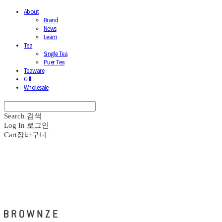
About
Brand
News
Learn
Tea
Single Tea
Puer Tea
Teaware
Gift
Wholesale
Search
검색
Log In
로그인
Cart
장바구니
브라운즈 - BROWNZE