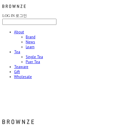
LOG IN
로그인
About
Brand
News
Learn
Tea
Single Tea
Puer Tea
Teaware
Gift
Wholesale
브라운즈 - BROWNZE