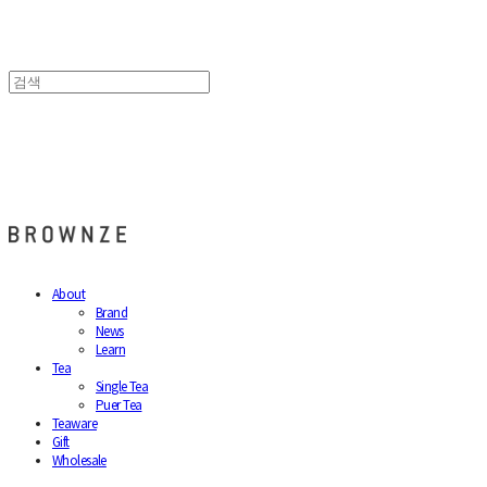
브라운즈 - BROWNZE
About
Brand
News
Learn
Tea
Single Tea
Puer Tea
Teaware
Gift
Wholesale