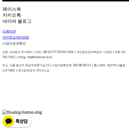
페이스북
카카오톡
네이버 블로그
이용약관
개인정보처리방침
사업자정보확인
상호: 브라운즈 주식회사 | 대표: LIM SCOTT SEUNG TAEK | 개인정보관리책임자: 이은영 | 전화: 02-
793-7920 | 이메일: tea@brownze.co.kr
주소: 서울 용산구 한남대로28가길 23 | 사업자등록번호:
682-88-00533
| 통신판매:
제2019-서울용
산-0148호
| 호스팅제공자: (주)식스샵