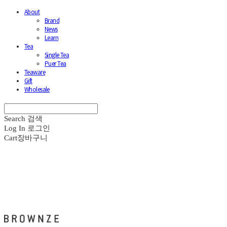
About
Brand
News
Learn
Tea
Single Tea
Puer Tea
Teaware
Gift
Wholesale
Search
검색
Log In
로그인
Cart
장바구니
브라운즈 - BROWNZE