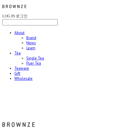
LOG IN
로그인
About
Brand
News
Learn
Tea
Single Tea
Puer Tea
Teaware
Gift
Wholesale
브라운즈 - BROWNZE