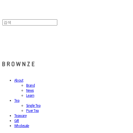
브라운즈 - BROWNZE
About
Brand
News
Learn
Tea
Single Tea
Puer Tea
Teaware
Gift
Wholesale