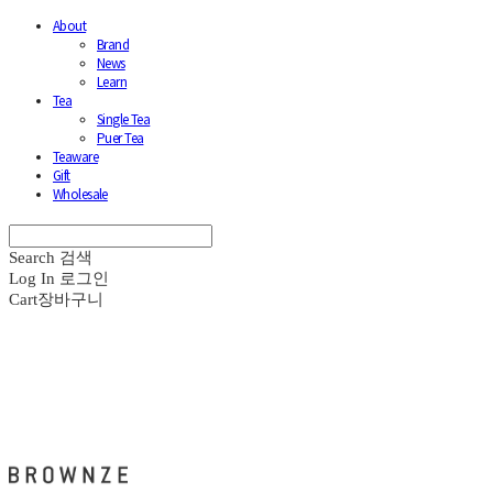
About
Brand
News
Learn
Tea
Single Tea
Puer Tea
Teaware
Gift
Wholesale
Search
검색
Log In
로그인
Cart
장바구니
브라운즈 - BROWNZE