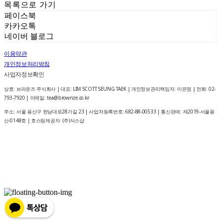
목록으로 가기
페이스북
카카오톡
네이버 블로그
이용약관
개인정보처리방침
사업자정보확인
상호: 브라운즈 주식회사 | 대표: LIM SCOTT SEUNG TAEK | 개인정보관리책임자: 이은영 | 전화: 02-
793-7920 | 이메일: tea@brownze.co.kr
주소: 서울 용산구 한남대로28가길 23 | 사업자등록번호:
682-88-00533
| 통신판매:
제2019-서울용
산-0148호
| 호스팅제공자: (주)식스샵