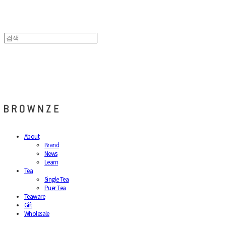
브라운즈 - BROWNZE
About
Brand
News
Learn
Tea
Single Tea
Puer Tea
Teaware
Gift
Wholesale