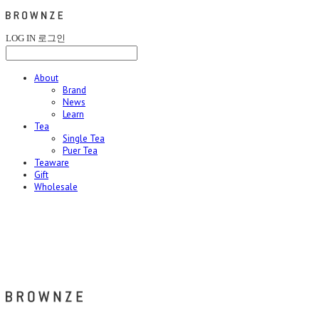
LOG IN
로그인
About
Brand
News
Learn
Tea
Single Tea
Puer Tea
Teaware
Gift
Wholesale
브라운즈 - BROWNZE