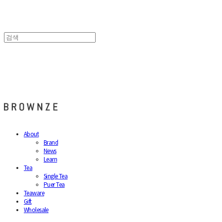
브라운즈 - BROWNZE
About
Brand
News
Learn
Tea
Single Tea
Puer Tea
Teaware
Gift
Wholesale