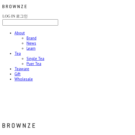
LOG IN
로그인
About
Brand
News
Learn
Tea
Single Tea
Puer Tea
Teaware
Gift
Wholesale
브라운즈 - BROWNZE