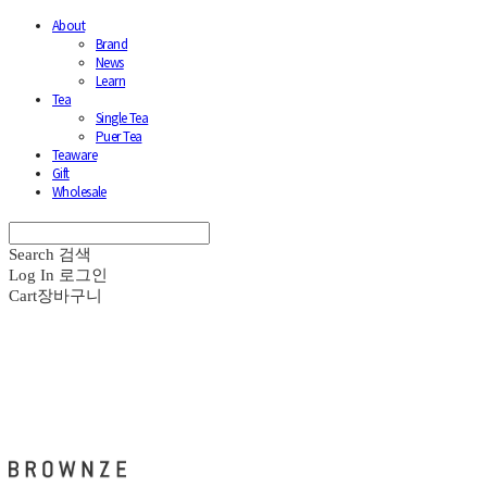
About
Brand
News
Learn
Tea
Single Tea
Puer Tea
Teaware
Gift
Wholesale
Search
검색
Log In
로그인
Cart
장바구니
브라운즈 - BROWNZE