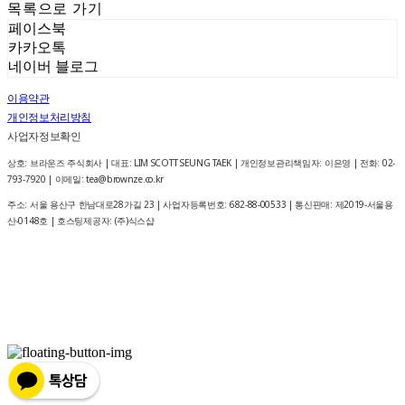
목록으로 가기
페이스북
카카오톡
네이버 블로그
이용약관
개인정보처리방침
사업자정보확인
상호: 브라운즈 주식회사 | 대표: LIM SCOTT SEUNG TAEK | 개인정보관리책임자: 이은영 | 전화: 02-
793-7920 | 이메일: tea@brownze.co.kr
주소: 서울 용산구 한남대로28가길 23 | 사업자등록번호:
682-88-00533
| 통신판매:
제2019-서울용
산-0148호
| 호스팅제공자: (주)식스샵