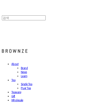
브라운즈 - BROWNZE
About
Brand
News
Learn
Tea
Single Tea
Puer Tea
Teaware
Gift
Wholesale