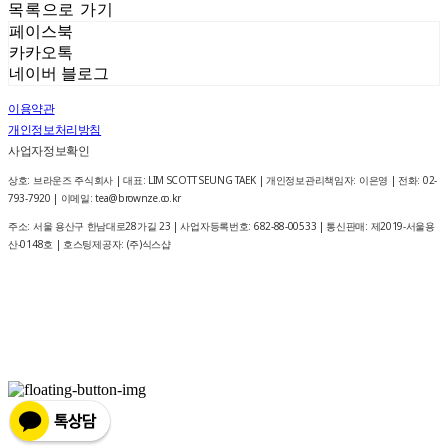
목록으로 가기
페이스북
카카오톡
네이버 블로그
이용약관
개인정보처리방침
사업자정보확인
상호: 브라운즈 주식회사 | 대표: LIM SCOTT SEUNG TAEK | 개인정보관리책임자: 이은영 | 전화: 02-
793-7920 | 이메일: tea@brownze.co.kr
주소: 서울 용산구 한남대로28가길 23 | 사업자등록번호:
682-88-00533
| 통신판매:
제2019-서울용
산-0148호
| 호스팅제공자: (주)식스샵