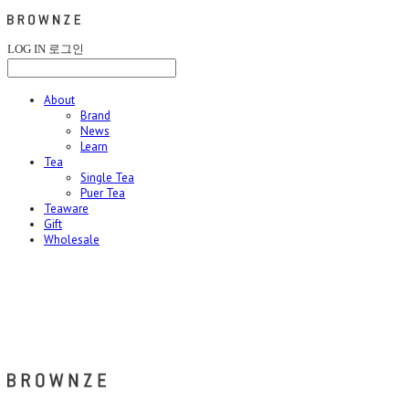
LOG IN
로그인
About
Brand
News
Learn
Tea
Single Tea
Puer Tea
Teaware
Gift
Wholesale
브라운즈 - BROWNZE