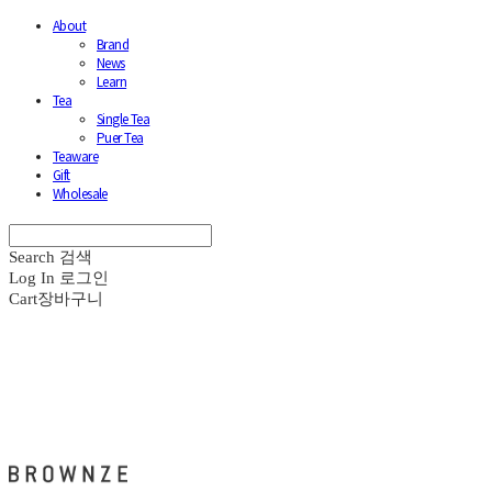
About
Brand
News
Learn
Tea
Single Tea
Puer Tea
Teaware
Gift
Wholesale
Search
검색
Log In
로그인
Cart
장바구니
브라운즈 - BROWNZE