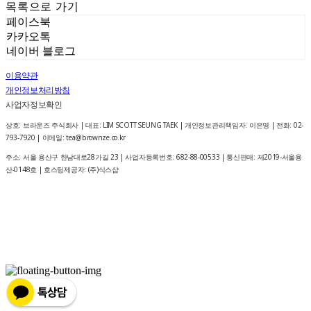
목록으로 가기
페이스북
카카오톡
네이버 블로그
이용약관
개인정보처리방침
사업자정보확인
상호: 브라운즈 주식회사 | 대표: LIM SCOTT SEUNG TAEK | 개인정보관리책임자: 이은영 | 전화: 02-
793-7920 | 이메일: tea@brownze.co.kr
주소: 서울 용산구 한남대로28가길 23 | 사업자등록번호:
682-88-00533
| 통신판매:
제2019-서울용
산-0148호
| 호스팅제공자: (주)식스샵