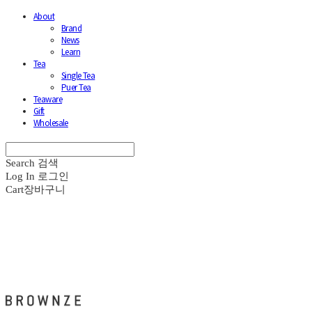
About
Brand
News
Learn
Tea
Single Tea
Puer Tea
Teaware
Gift
Wholesale
Search
검색
Log In
로그인
Cart
장바구니
브라운즈 - BROWNZE