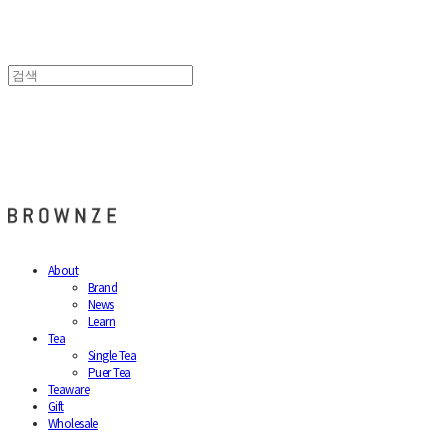
브라운즈 - BROWNZE
About
Brand
News
Learn
Tea
Single Tea
Puer Tea
Teaware
Gift
Wholesale