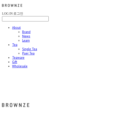
LOG IN
로그인
About
Brand
News
Learn
Tea
Single Tea
Puer Tea
Teaware
Gift
Wholesale
브라운즈 - BROWNZE