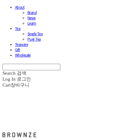
About
Brand
News
Learn
Tea
Single Tea
Puer Tea
Teaware
Gift
Wholesale
Search
검색
Log In
로그인
Cart
장바구니
브라운즈 - BROWNZE