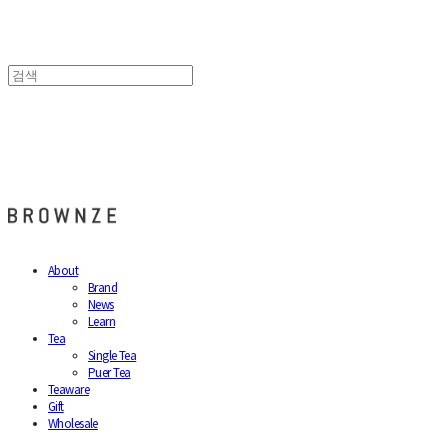
브라운즈 - BROWNZE
About
Brand
News
Learn
Tea
Single Tea
Puer Tea
Teaware
Gift
Wholesale