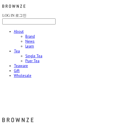
LOG IN
로그인
About
Brand
News
Learn
Tea
Single Tea
Puer Tea
Teaware
Gift
Wholesale
브라운즈 - BROWNZE