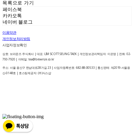
목록으로 가기
페이스북
카카오톡
네이버 블로그
이용약관
개인정보처리방침
사업자정보확인
상호: 브라운즈 주식회사 | 대표: LIM SCOTT SEUNG TAEK | 개인정보관리책임자: 이은영 | 전화: 02-
793-7920 | 이메일: tea@brownze.co.kr
주소: 서울 용산구 한남대로28가길 23 | 사업자등록번호:
682-88-00533
| 통신판매:
제2019-서울용
산-0148호
| 호스팅제공자: (주)식스샵