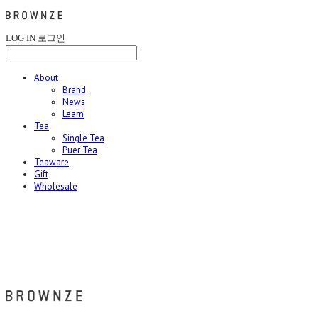
LOG IN
로그인
About
Brand
News
Learn
Tea
Single Tea
Puer Tea
Teaware
Gift
Wholesale
브라운즈 - BROWNZE