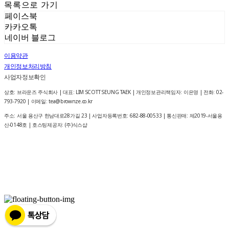
목록으로 가기
페이스북
카카오톡
네이버 블로그
이용약관
개인정보처리방침
사업자정보확인
상호: 브라운즈 주식회사 | 대표: LIM SCOTT SEUNG TAEK | 개인정보관리책임자: 이은영 | 전화: 02-
793-7920 | 이메일: tea@brownze.co.kr
주소: 서울 용산구 한남대로28가길 23 | 사업자등록번호:
682-88-00533
| 통신판매:
제2019-서울용
산-0148호
| 호스팅제공자: (주)식스샵