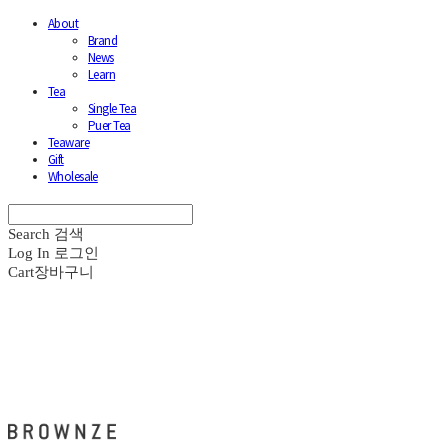
About
Brand
News
Learn
Tea
Single Tea
Puer Tea
Teaware
Gift
Wholesale
Search
검색
Log In
로그인
Cart
장바구니
브라운즈 - BROWNZE