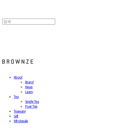
브라운즈 - BROWNZE
About
Brand
News
Learn
Tea
Single Tea
Puer Tea
Teaware
Gift
Wholesale