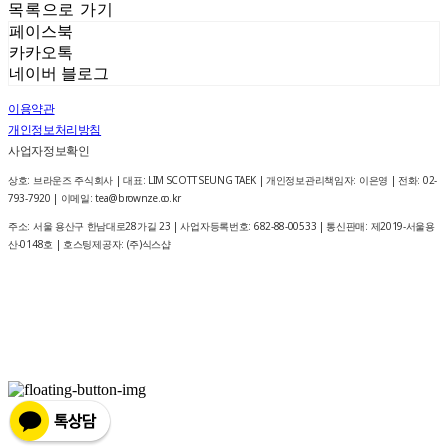
목록으로 가기
페이스북
카카오톡
네이버 블로그
이용약관
개인정보처리방침
사업자정보확인
상호: 브라운즈 주식회사 | 대표: LIM SCOTT SEUNG TAEK | 개인정보관리책임자: 이은영 | 전화: 02-
793-7920 | 이메일: tea@brownze.co.kr
주소: 서울 용산구 한남대로28가길 23 | 사업자등록번호:
682-88-00533
| 통신판매:
제2019-서울용
산-0148호
| 호스팅제공자: (주)식스샵