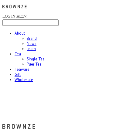
LOG IN
로그인
About
Brand
News
Learn
Tea
Single Tea
Puer Tea
Teaware
Gift
Wholesale
브라운즈 - BROWNZE