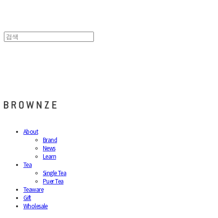
브라운즈 - BROWNZE
About
Brand
News
Learn
Tea
Single Tea
Puer Tea
Teaware
Gift
Wholesale