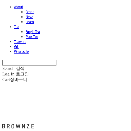
About
Brand
News
Learn
Tea
Single Tea
Puer Tea
Teaware
Gift
Wholesale
Search
검색
Log In
로그인
Cart
장바구니
브라운즈 - BROWNZE