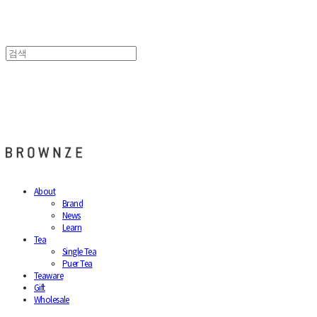
브라운즈 - BROWNZE
About
Brand
News
Learn
Tea
Single Tea
Puer Tea
Teaware
Gift
Wholesale