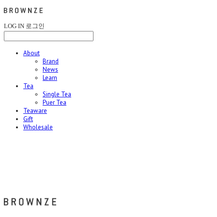
LOG IN
로그인
About
Brand
News
Learn
Tea
Single Tea
Puer Tea
Teaware
Gift
Wholesale
브라운즈 - BROWNZE