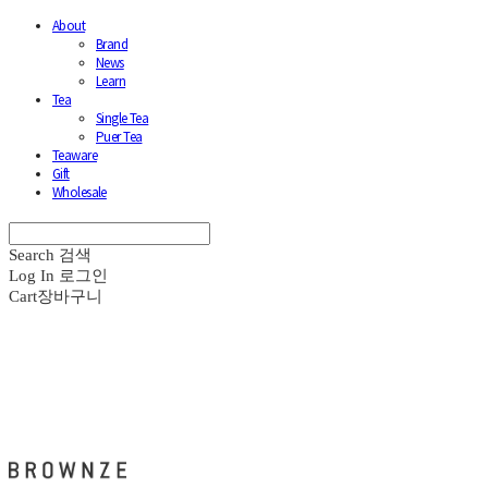
About
Brand
News
Learn
Tea
Single Tea
Puer Tea
Teaware
Gift
Wholesale
Search
검색
Log In
로그인
Cart
장바구니
브라운즈 - BROWNZE