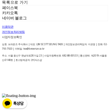
목록으로 가기
페이스북
카카오톡
네이버 블로그
이용약관
개인정보처리방침
사업자정보확인
상호: 브라운즈 주식회사 | 대표: LIM SCOTT SEUNG TAEK | 개인정보관리책임자: 이은영 | 전화: 02-
793-7920 | 이메일: tea@brownze.co.kr
주소: 서울 용산구 한남대로28가길 23 | 사업자등록번호:
682-88-00533
| 통신판매:
제2019-서울용
산-0148호
| 호스팅제공자: (주)식스샵