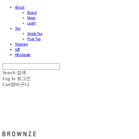
About
Brand
News
Learn
Tea
Single Tea
Puer Tea
Teaware
Gift
Wholesale
Search
검색
Log In
로그인
Cart
장바구니
브라운즈 - BROWNZE