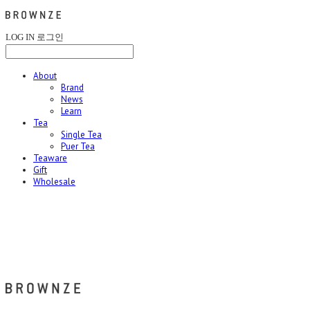
LOG IN
로그인
About
Brand
News
Learn
Tea
Single Tea
Puer Tea
Teaware
Gift
Wholesale
브라운즈 - BROWNZE