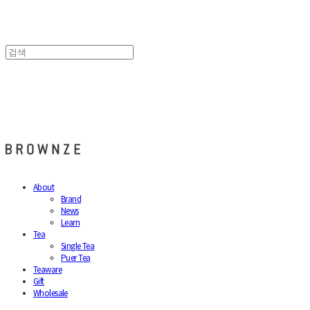
브라운즈 - BROWNZE
About
Brand
News
Learn
Tea
Single Tea
Puer Tea
Teaware
Gift
Wholesale