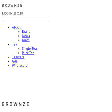
LOG IN
로그인
About
Brand
News
Learn
Tea
Single Tea
Puer Tea
Teaware
Gift
Wholesale
브라운즈 - BROWNZE