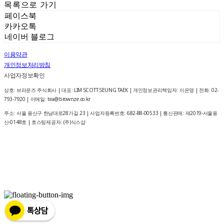
목록으로 가기
페이스북
카카오톡
네이버 블로그
이용약관
개인정보처리방침
사업자정보확인
상호: 브라운즈 주식회사 | 대표: LIM SCOTT SEUNG TAEK | 개인정보관리책임자: 이은영 | 전화: 02-
793-7920 | 이메일: tea@brownze.co.kr
주소: 서울 용산구 한남대로28가길 23 | 사업자등록번호:
682-88-00533
| 통신판매:
제2019-서울용
산-0148호
| 호스팅제공자: (주)식스샵