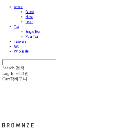
About
Brand
News
Learn
Tea
Single Tea
Puer Tea
Teaware
Gift
Wholesale
Search
검색
Log In
로그인
Cart
장바구니
브라운즈 - BROWNZE