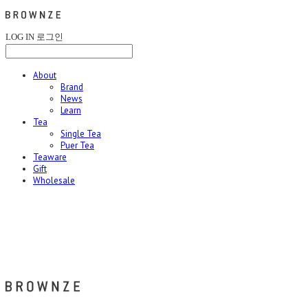
LOG IN
로그인
About
Brand
News
Learn
Tea
Single Tea
Puer Tea
Teaware
Gift
Wholesale
브라운즈 - BROWNZE