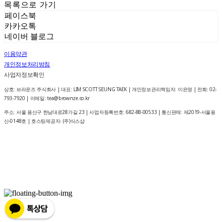
목록으로 가기
페이스북
카카오톡
네이버 블로그
이용약관
개인정보처리방침
사업자정보확인
상호: 브라운즈 주식회사 | 대표: LIM SCOTT SEUNG TAEK | 개인정보관리책임자: 이은영 | 전화: 02-
793-7920 | 이메일: tea@brownze.co.kr
주소: 서울 용산구 한남대로28가길 23 | 사업자등록번호:
682-88-00533
| 통신판매:
제2019-서울용
산-0148호
| 호스팅제공자: (주)식스샵