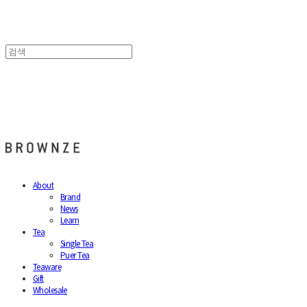
브라운즈 - BROWNZE
About
Brand
News
Learn
Tea
Single Tea
Puer Tea
Teaware
Gift
Wholesale