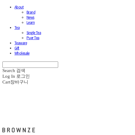
About
Brand
News
Learn
Tea
Single Tea
Puer Tea
Teaware
Gift
Wholesale
Search
검색
Log In
로그인
Cart
장바구니
브라운즈 - BROWNZE