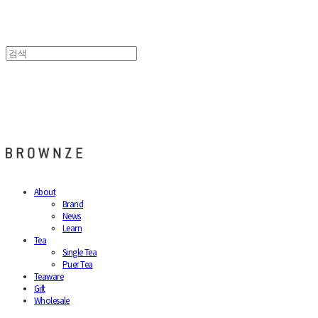
브라운즈 - BROWNZE
About
Brand
News
Learn
Tea
Single Tea
Puer Tea
Teaware
Gift
Wholesale