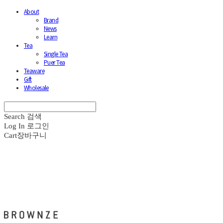
About
Brand
News
Learn
Tea
Single Tea
Puer Tea
Teaware
Gift
Wholesale
Search
검색
Log In
로그인
Cart
장바구니
브라운즈 - BROWNZE