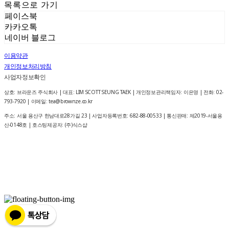
목록으로 가기
페이스북
카카오톡
네이버 블로그
이용약관
개인정보처리방침
사업자정보확인
상호: 브라운즈 주식회사 | 대표: LIM SCOTT SEUNG TAEK | 개인정보관리책임자: 이은영 | 전화: 02-
793-7920 | 이메일: tea@brownze.co.kr
주소: 서울 용산구 한남대로28가길 23 | 사업자등록번호:
682-88-00533
| 통신판매:
제2019-서울용
산-0148호
| 호스팅제공자: (주)식스샵