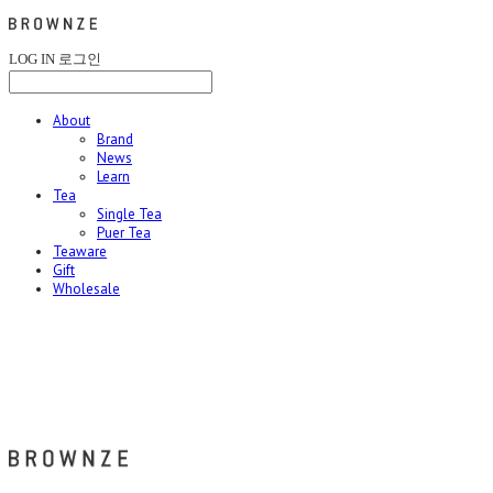
LOG IN
로그인
About
Brand
News
Learn
Tea
Single Tea
Puer Tea
Teaware
Gift
Wholesale
브라운즈 - BROWNZE