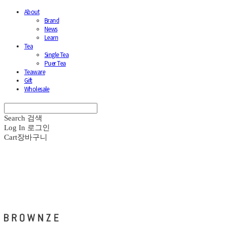
About
Brand
News
Learn
Tea
Single Tea
Puer Tea
Teaware
Gift
Wholesale
Search
검색
Log In
로그인
Cart
장바구니
브라운즈 - BROWNZE