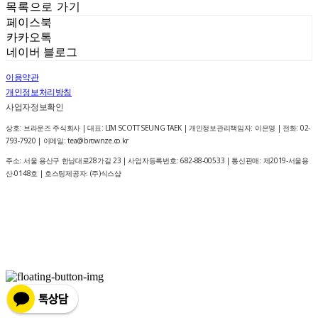
목록으로 가기
페이스북
카카오톡
네이버 블로그
이용약관
개인정보처리방침
사업자정보확인
상호: 브라운즈 주식회사 | 대표: LIM SCOTT SEUNG TAEK | 개인정보관리책임자: 이은영 | 전화: 02-
793-7920 | 이메일: tea@brownze.co.kr
주소: 서울 용산구 한남대로28가길 23 | 사업자등록번호:
682-88-00533
| 통신판매:
제2019-서울용
산-0148호
| 호스팅제공자: (주)식스샵