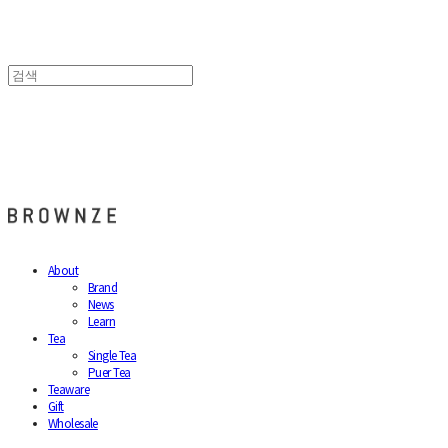
브라운즈 - BROWNZE
About
Brand
News
Learn
Tea
Single Tea
Puer Tea
Teaware
Gift
Wholesale