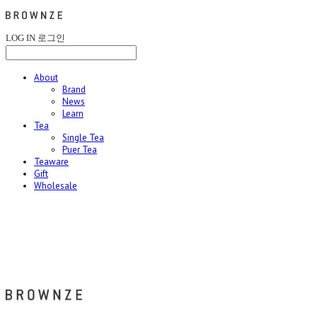
LOG IN
로그인
About
Brand
News
Learn
Tea
Single Tea
Puer Tea
Teaware
Gift
Wholesale
브라운즈 - BROWNZE