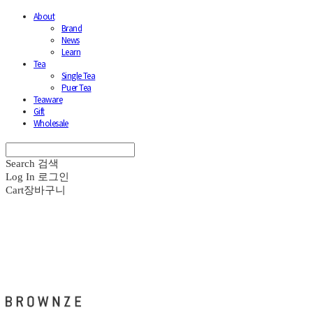
About
Brand
News
Learn
Tea
Single Tea
Puer Tea
Teaware
Gift
Wholesale
Search
검색
Log In
로그인
Cart
장바구니
브라운즈 - BROWNZE