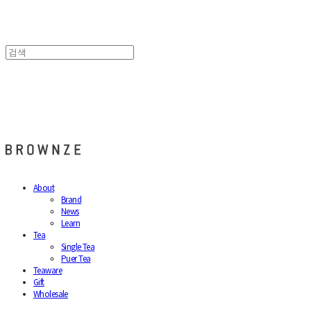
브라운즈 - BROWNZE
About
Brand
News
Learn
Tea
Single Tea
Puer Tea
Teaware
Gift
Wholesale