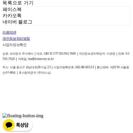
목록으로 가기
페이스북
카카오톡
네이버 블로그
이용약관
개인정보처리방침
사업자정보확인
상호: 브라운즈 주식회사 | 대표: LIM SCOTT SEUNG TAEK | 개인정보관리책임자: 이은영 | 전화: 02-
793-7920 | 이메일: tea@brownze.co.kr
주소: 서울 용산구 한남대로28가길 23 | 사업자등록번호:
682-88-00533
| 통신판매:
제2019-서울용
산-0148호
| 호스팅제공자: (주)식스샵