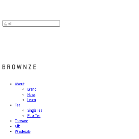
브라운즈 - BROWNZE
About
Brand
News
Learn
Tea
Single Tea
Puer Tea
Teaware
Gift
Wholesale