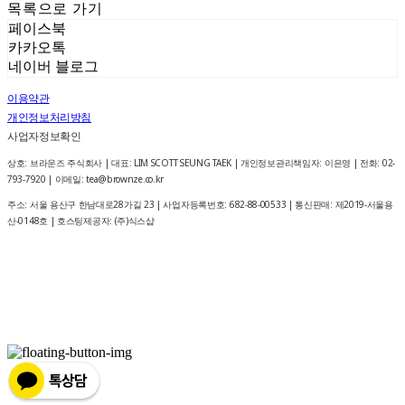
목록으로 가기
페이스북
카카오톡
네이버 블로그
이용약관
개인정보처리방침
사업자정보확인
상호: 브라운즈 주식회사 | 대표: LIM SCOTT SEUNG TAEK | 개인정보관리책임자: 이은영 | 전화: 02-
793-7920 | 이메일: tea@brownze.co.kr
주소: 서울 용산구 한남대로28가길 23 | 사업자등록번호:
682-88-00533
| 통신판매:
제2019-서울용
산-0148호
| 호스팅제공자: (주)식스샵