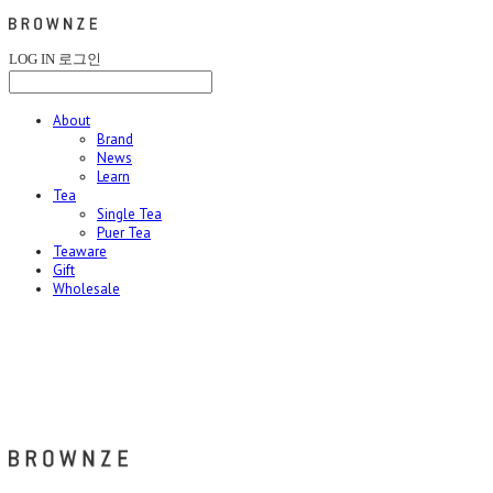
LOG IN
로그인
About
Brand
News
Learn
Tea
Single Tea
Puer Tea
Teaware
Gift
Wholesale
브라운즈 - BROWNZE