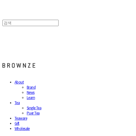
브라운즈 - BROWNZE
About
Brand
News
Learn
Tea
Single Tea
Puer Tea
Teaware
Gift
Wholesale