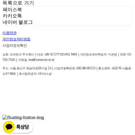
목록으로 가기
페이스북
카카오톡
네이버 블로그
이용약관
개인정보처리방침
사업자정보확인
상호: 브라운즈 주식회사 | 대표: LIM SCOTT SEUNG TAEK | 개인정보관리책임자: 이은영 | 전화: 02-
793-7920 | 이메일: tea@brownze.co.kr
주소: 서울 용산구 한남대로28가길 23 | 사업자등록번호:
682-88-00533
| 통신판매:
제2019-서울용
산-0148호
| 호스팅제공자: (주)식스샵