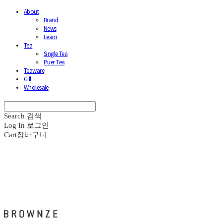
About
Brand
News
Learn
Tea
Single Tea
Puer Tea
Teaware
Gift
Wholesale
Search
검색
Log In
로그인
Cart
장바구니
브라운즈 - BROWNZE