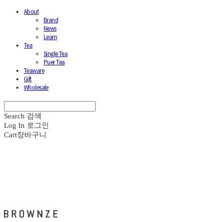
About
Brand
News
Learn
Tea
Single Tea
Puer Tea
Teaware
Gift
Wholesale
Search
검색
Log In
로그인
Cart
장바구니
브라운즈 - BROWNZE