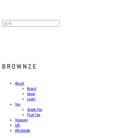
브라운즈 - BROWNZE
About
Brand
News
Learn
Tea
Single Tea
Puer Tea
Teaware
Gift
Wholesale