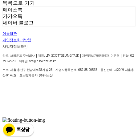
목록으로 가기
페이스북
카카오톡
네이버 블로그
이용약관
개인정보처리방침
사업자정보확인
상호: 브라운즈 주식회사 | 대표: LIM SCOTT SEUNG TAEK | 개인정보관리책임자: 이은영 | 전화: 02-
793-7920 | 이메일: tea@brownze.co.kr
주소: 서울 용산구 한남대로28가길 23 | 사업자등록번호:
682-88-00533
| 통신판매:
제2019-서울용
산-0148호
| 호스팅제공자: (주)식스샵