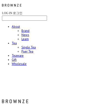
LOG IN
로그인
About
Brand
News
Learn
Tea
Single Tea
Puer Tea
Teaware
Gift
Wholesale
브라운즈 - BROWNZE