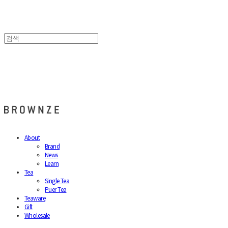
브라운즈 - BROWNZE
About
Brand
News
Learn
Tea
Single Tea
Puer Tea
Teaware
Gift
Wholesale