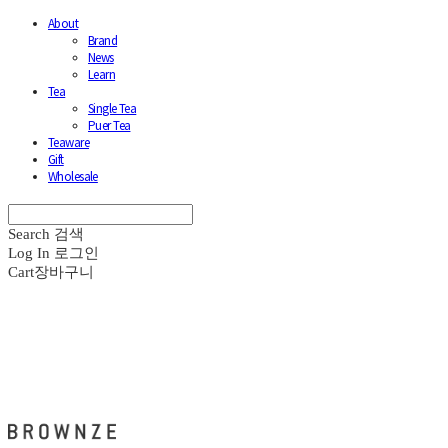
About
Brand
News
Learn
Tea
Single Tea
Puer Tea
Teaware
Gift
Wholesale
Search
검색
Log In
로그인
Cart
장바구니
브라운즈 - BROWNZE