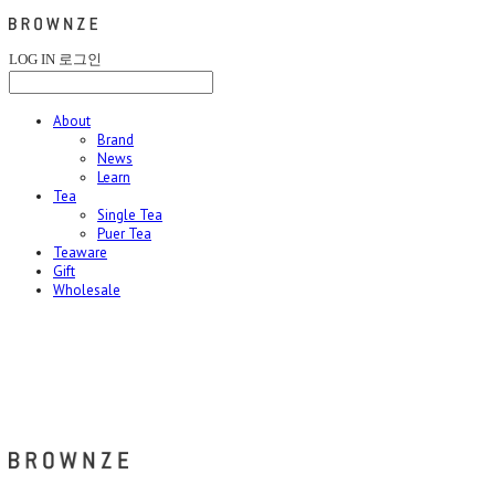
LOG IN
로그인
About
Brand
News
Learn
Tea
Single Tea
Puer Tea
Teaware
Gift
Wholesale
브라운즈 - BROWNZE