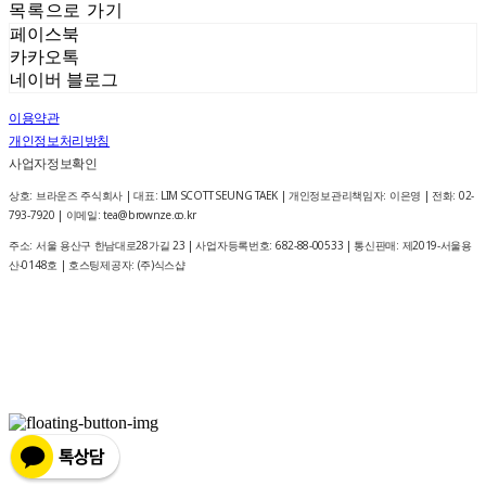
목록으로 가기
페이스북
카카오톡
네이버 블로그
이용약관
개인정보처리방침
사업자정보확인
상호: 브라운즈 주식회사 | 대표: LIM SCOTT SEUNG TAEK | 개인정보관리책임자: 이은영 | 전화: 02-
793-7920 | 이메일: tea@brownze.co.kr
주소: 서울 용산구 한남대로28가길 23 | 사업자등록번호:
682-88-00533
| 통신판매:
제2019-서울용
산-0148호
| 호스팅제공자: (주)식스샵