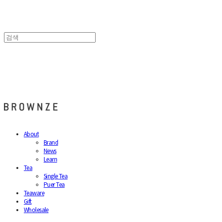
브라운즈 - BROWNZE
About
Brand
News
Learn
Tea
Single Tea
Puer Tea
Teaware
Gift
Wholesale