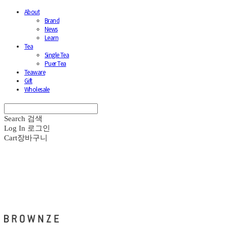
About
Brand
News
Learn
Tea
Single Tea
Puer Tea
Teaware
Gift
Wholesale
Search
검색
Log In
로그인
Cart
장바구니
브라운즈 - BROWNZE