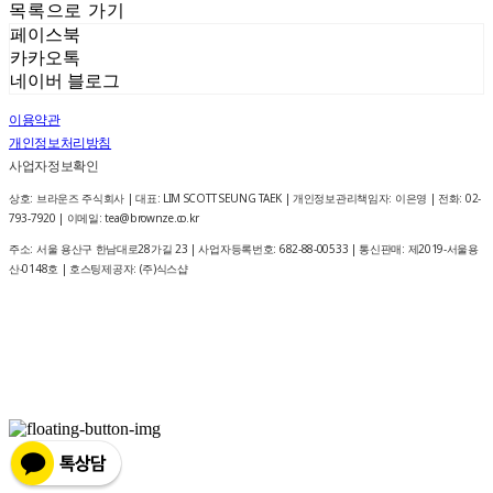
목록으로 가기
페이스북
카카오톡
네이버 블로그
이용약관
개인정보처리방침
사업자정보확인
상호: 브라운즈 주식회사 | 대표: LIM SCOTT SEUNG TAEK | 개인정보관리책임자: 이은영 | 전화: 02-
793-7920 | 이메일: tea@brownze.co.kr
주소: 서울 용산구 한남대로28가길 23 | 사업자등록번호:
682-88-00533
| 통신판매:
제2019-서울용
산-0148호
| 호스팅제공자: (주)식스샵