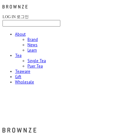
LOG IN
로그인
About
Brand
News
Learn
Tea
Single Tea
Puer Tea
Teaware
Gift
Wholesale
브라운즈 - BROWNZE