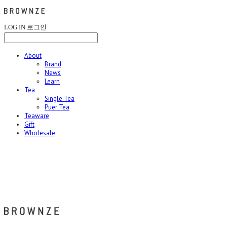
LOG IN
로그인
About
Brand
News
Learn
Tea
Single Tea
Puer Tea
Teaware
Gift
Wholesale
브라운즈 - BROWNZE