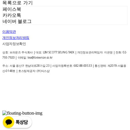
목록으로 가기
페이스북
카카오톡
네이버 블로그
이용약관
개인정보처리방침
사업자정보확인
상호: 브라운즈 주식회사 | 대표: LIM SCOTT SEUNG TAEK | 개인정보관리책임자: 이은영 | 전화: 02-
793-7920 | 이메일: tea@brownze.co.kr
주소: 서울 용산구 한남대로28가길 23 | 사업자등록번호:
682-88-00533
| 통신판매:
제2019-서울용
산-0148호
| 호스팅제공자: (주)식스샵