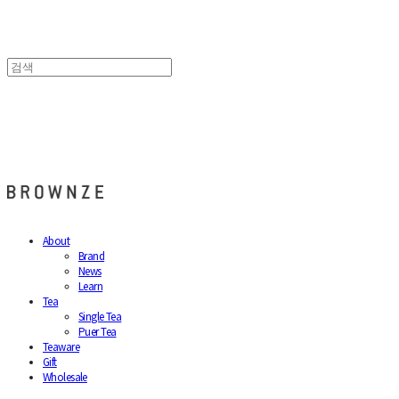
브라운즈 - BROWNZE
About
Brand
News
Learn
Tea
Single Tea
Puer Tea
Teaware
Gift
Wholesale