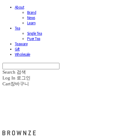
About
Brand
News
Learn
Tea
Single Tea
Puer Tea
Teaware
Gift
Wholesale
Search
검색
Log In
로그인
Cart
장바구니
브라운즈 - BROWNZE