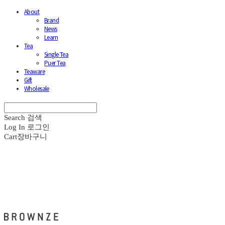
About
Brand
News
Learn
Tea
Single Tea
Puer Tea
Teaware
Gift
Wholesale
Search
검색
Log In
로그인
Cart
장바구니
브라운즈 - BROWNZE