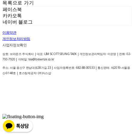
목록으로 가기
페이스북
카카오톡
네이버 블로그
이용약관
개인정보처리방침
사업자정보확인
상호: 브라운즈 주식회사 | 대표: LIM SCOTT SEUNG TAEK | 개인정보관리책임자: 이은영 | 전화: 02-
793-7920 | 이메일: tea@brownze.co.kr
주소: 서울 용산구 한남대로28가길 23 | 사업자등록번호:
682-88-00533
| 통신판매:
제2019-서울용
산-0148호
| 호스팅제공자: (주)식스샵