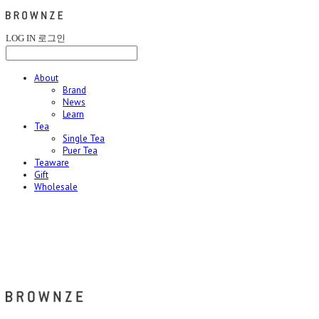
LOG IN
로그인
About
Brand
News
Learn
Tea
Single Tea
Puer Tea
Teaware
Gift
Wholesale
브라운즈 - BROWNZE