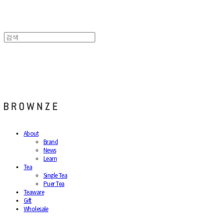
브라운즈 - BROWNZE
About
Brand
News
Learn
Tea
Single Tea
Puer Tea
Teaware
Gift
Wholesale