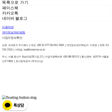
목록으로 가기
페이스북
카카오톡
네이버 블로그
이용약관
개인정보처리방침
사업자정보확인
상호: 브라운즈 주식회사 | 대표: LIM SCOTT SEUNG TAEK | 개인정보관리책임자: 이은영 | 전화: 02-
793-7920 | 이메일: tea@brownze.co.kr
주소: 서울 용산구 한남대로28가길 23 | 사업자등록번호:
682-88-00533
| 통신판매:
제2019-서울용
산-0148호
| 호스팅제공자: (주)식스샵