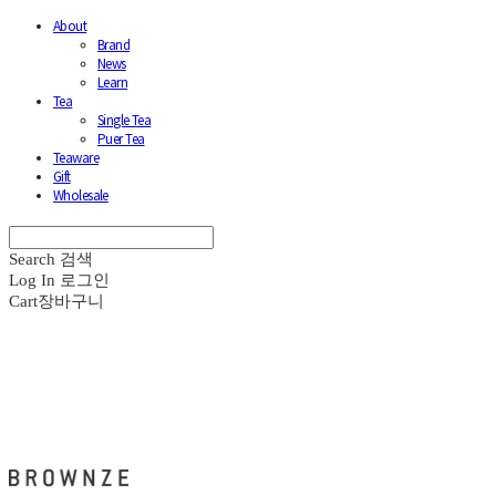
About
Brand
News
Learn
Tea
Single Tea
Puer Tea
Teaware
Gift
Wholesale
Search
검색
Log In
로그인
Cart
장바구니
브라운즈 - BROWNZE