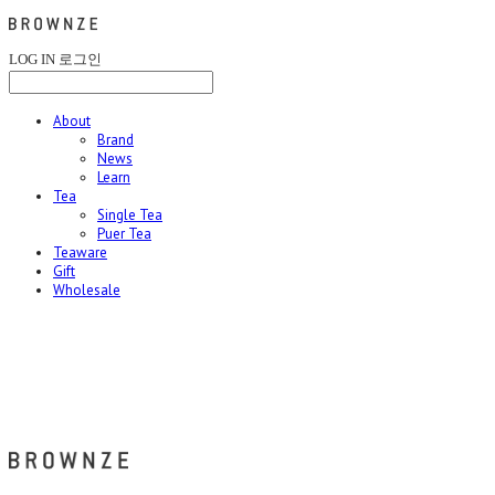
LOG IN
로그인
About
Brand
News
Learn
Tea
Single Tea
Puer Tea
Teaware
Gift
Wholesale
브라운즈 - BROWNZE