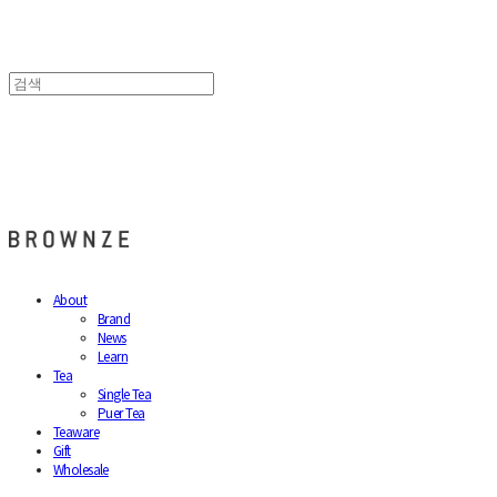
브라운즈 - BROWNZE
About
Brand
News
Learn
Tea
Single Tea
Puer Tea
Teaware
Gift
Wholesale