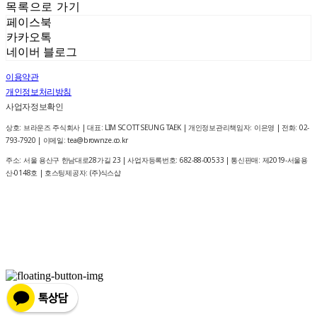
목록으로 가기
페이스북
카카오톡
네이버 블로그
이용약관
개인정보처리방침
사업자정보확인
상호: 브라운즈 주식회사 | 대표: LIM SCOTT SEUNG TAEK | 개인정보관리책임자: 이은영 | 전화: 02-
793-7920 | 이메일: tea@brownze.co.kr
주소: 서울 용산구 한남대로28가길 23 | 사업자등록번호:
682-88-00533
| 통신판매:
제2019-서울용
산-0148호
| 호스팅제공자: (주)식스샵