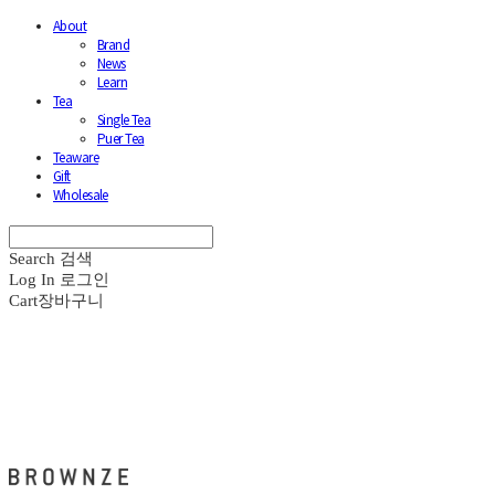
About
Brand
News
Learn
Tea
Single Tea
Puer Tea
Teaware
Gift
Wholesale
Search
검색
Log In
로그인
Cart
장바구니
브라운즈 - BROWNZE