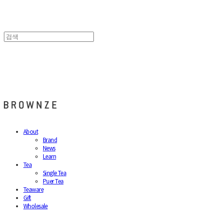
브라운즈 - BROWNZE
About
Brand
News
Learn
Tea
Single Tea
Puer Tea
Teaware
Gift
Wholesale