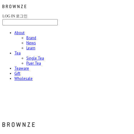
LOG IN
로그인
About
Brand
News
Learn
Tea
Single Tea
Puer Tea
Teaware
Gift
Wholesale
브라운즈 - BROWNZE