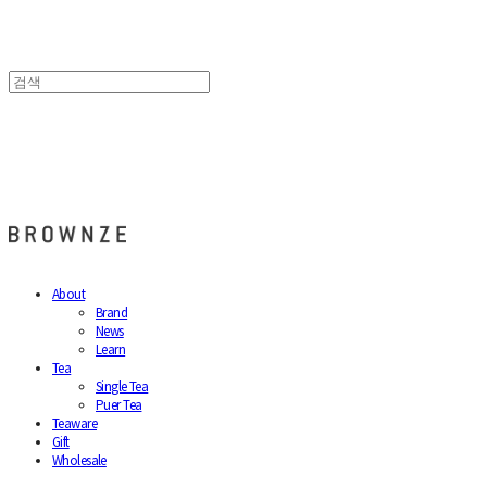
브라운즈 - BROWNZE
About
Brand
News
Learn
Tea
Single Tea
Puer Tea
Teaware
Gift
Wholesale