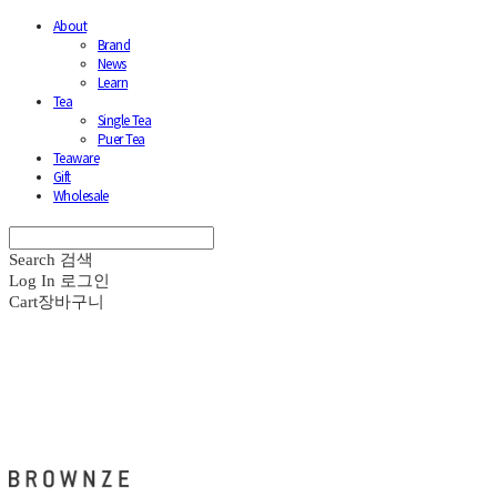
About
Brand
News
Learn
Tea
Single Tea
Puer Tea
Teaware
Gift
Wholesale
Search
검색
Log In
로그인
Cart
장바구니
브라운즈 - BROWNZE