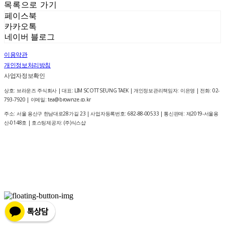
목록으로 가기
페이스북
카카오톡
네이버 블로그
이용약관
개인정보처리방침
사업자정보확인
상호: 브라운즈 주식회사 | 대표: LIM SCOTT SEUNG TAEK | 개인정보관리책임자: 이은영 | 전화: 02-
793-7920 | 이메일: tea@brownze.co.kr
주소: 서울 용산구 한남대로28가길 23 | 사업자등록번호:
682-88-00533
| 통신판매:
제2019-서울용
산-0148호
| 호스팅제공자: (주)식스샵