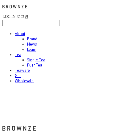
LOG IN
로그인
About
Brand
News
Learn
Tea
Single Tea
Puer Tea
Teaware
Gift
Wholesale
브라운즈 - BROWNZE