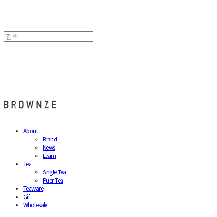
브라운즈 - BROWNZE
About
Brand
News
Learn
Tea
Single Tea
Puer Tea
Teaware
Gift
Wholesale