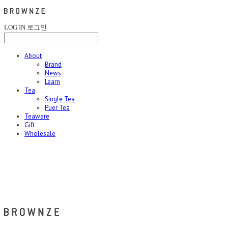
LOG IN
로그인
About
Brand
News
Learn
Tea
Single Tea
Puer Tea
Teaware
Gift
Wholesale
브라운즈 - BROWNZE