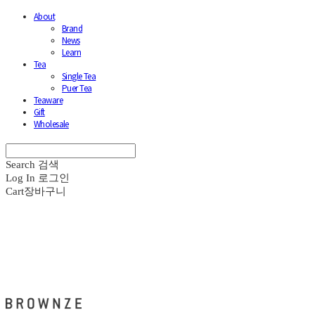
About
Brand
News
Learn
Tea
Single Tea
Puer Tea
Teaware
Gift
Wholesale
Search
검색
Log In
로그인
Cart
장바구니
브라운즈 - BROWNZE