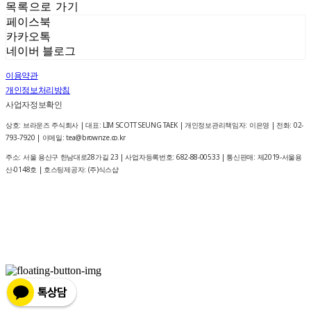
목록으로 가기
페이스북
카카오톡
네이버 블로그
이용약관
개인정보처리방침
사업자정보확인
상호: 브라운즈 주식회사 | 대표: LIM SCOTT SEUNG TAEK | 개인정보관리책임자: 이은영 | 전화: 02-
793-7920 | 이메일: tea@brownze.co.kr
주소: 서울 용산구 한남대로28가길 23 | 사업자등록번호:
682-88-00533
| 통신판매:
제2019-서울용
산-0148호
| 호스팅제공자: (주)식스샵