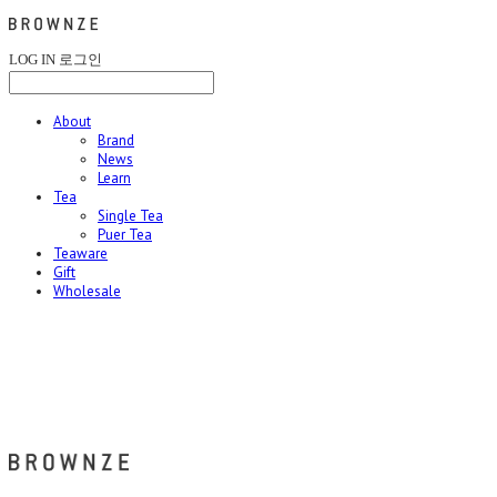
LOG IN
로그인
About
Brand
News
Learn
Tea
Single Tea
Puer Tea
Teaware
Gift
Wholesale
브라운즈 - BROWNZE