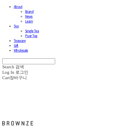
About
Brand
News
Learn
Tea
Single Tea
Puer Tea
Teaware
Gift
Wholesale
Search
검색
Log In
로그인
Cart
장바구니
브라운즈 - BROWNZE