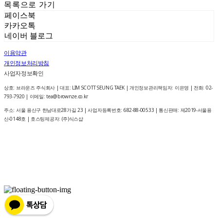
목록으로 가기
페이스북
카카오톡
네이버 블로그
이용약관
개인정보처리방침
사업자정보확인
상호: 브라운즈 주식회사 | 대표: LIM SCOTT SEUNG TAEK | 개인정보관리책임자: 이은영 | 전화: 02-
793-7920 | 이메일: tea@brownze.co.kr
주소: 서울 용산구 한남대로28가길 23 | 사업자등록번호:
682-88-00533
| 통신판매:
제2019-서울용
산-0148호
| 호스팅제공자: (주)식스샵