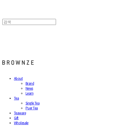
브라운즈 - BROWNZE
About
Brand
News
Learn
Tea
Single Tea
Puer Tea
Teaware
Gift
Wholesale