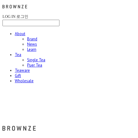
LOG IN
로그인
About
Brand
News
Learn
Tea
Single Tea
Puer Tea
Teaware
Gift
Wholesale
브라운즈 - BROWNZE