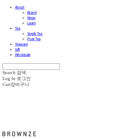
About
Brand
News
Learn
Tea
Single Tea
Puer Tea
Teaware
Gift
Wholesale
Search
검색
Log In
로그인
Cart
장바구니
브라운즈 - BROWNZE