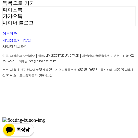
목록으로 가기
페이스북
카카오톡
네이버 블로그
이용약관
개인정보처리방침
사업자정보확인
상호: 브라운즈 주식회사 | 대표: LIM SCOTT SEUNG TAEK | 개인정보관리책임자: 이은영 | 전화: 02-
793-7920 | 이메일: tea@brownze.co.kr
주소: 서울 용산구 한남대로28가길 23 | 사업자등록번호:
682-88-00533
| 통신판매:
제2019-서울용
산-0148호
| 호스팅제공자: (주)식스샵