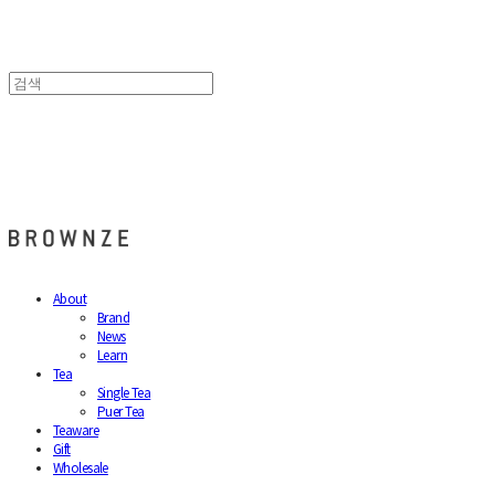
브라운즈 - BROWNZE
About
Brand
News
Learn
Tea
Single Tea
Puer Tea
Teaware
Gift
Wholesale