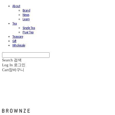
About
Brand
News
Learn
Tea
Single Tea
Puer Tea
Teaware
Gift
Wholesale
Search
검색
Log In
로그인
Cart
장바구니
브라운즈 - BROWNZE