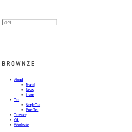
브라운즈 - BROWNZE
About
Brand
News
Learn
Tea
Single Tea
Puer Tea
Teaware
Gift
Wholesale