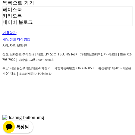
목록으로 가기
페이스북
카카오톡
네이버 블로그
이용약관
개인정보처리방침
사업자정보확인
상호: 브라운즈 주식회사 | 대표: LIM SCOTT SEUNG TAEK | 개인정보관리책임자: 이은영 | 전화: 02-
793-7920 | 이메일: tea@brownze.co.kr
주소: 서울 용산구 한남대로28가길 23 | 사업자등록번호:
682-88-00533
| 통신판매:
제2019-서울용
산-0148호
| 호스팅제공자: (주)식스샵