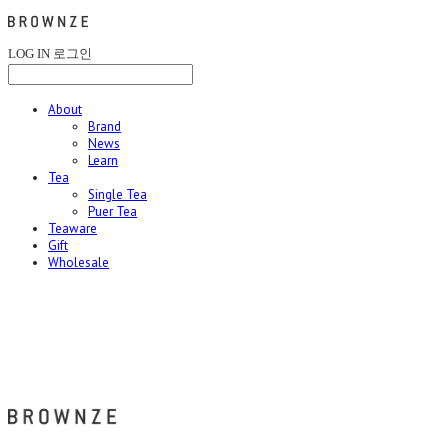
LOG IN
로그인
About
Brand
News
Learn
Tea
Single Tea
Puer Tea
Teaware
Gift
Wholesale
브라운즈 - BROWNZE