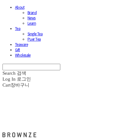
About
Brand
News
Learn
Tea
Single Tea
Puer Tea
Teaware
Gift
Wholesale
Search
검색
Log In
로그인
Cart
장바구니
브라운즈 - BROWNZE