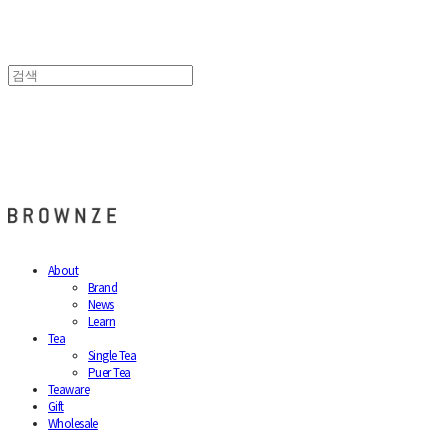
브라운즈 - BROWNZE
About
Brand
News
Learn
Tea
Single Tea
Puer Tea
Teaware
Gift
Wholesale