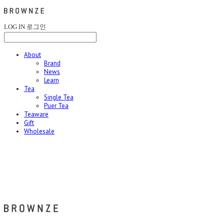
LOG IN
로그인
About
Brand
News
Learn
Tea
Single Tea
Puer Tea
Teaware
Gift
Wholesale
브라운즈 - BROWNZE