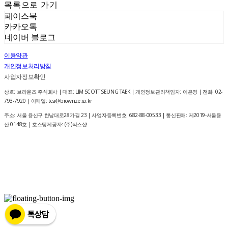
목록으로 가기
페이스북
카카오톡
네이버 블로그
이용약관
개인정보처리방침
사업자정보확인
상호: 브라운즈 주식회사 | 대표: LIM SCOTT SEUNG TAEK | 개인정보관리책임자: 이은영 | 전화: 02-
793-7920 | 이메일: tea@brownze.co.kr
주소: 서울 용산구 한남대로28가길 23 | 사업자등록번호:
682-88-00533
| 통신판매:
제2019-서울용
산-0148호
| 호스팅제공자: (주)식스샵