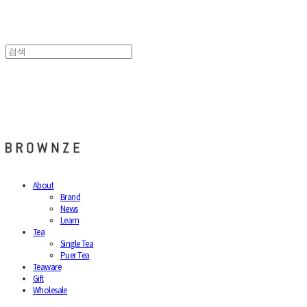
브라운즈 - BROWNZE
About
Brand
News
Learn
Tea
Single Tea
Puer Tea
Teaware
Gift
Wholesale