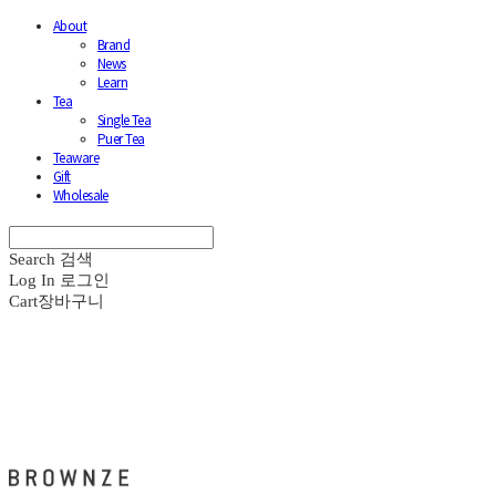
About
Brand
News
Learn
Tea
Single Tea
Puer Tea
Teaware
Gift
Wholesale
Search
검색
Log In
로그인
Cart
장바구니
브라운즈 - BROWNZE