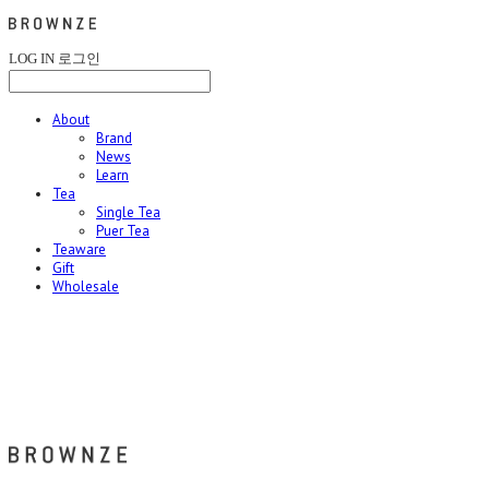
LOG IN
로그인
About
Brand
News
Learn
Tea
Single Tea
Puer Tea
Teaware
Gift
Wholesale
브라운즈 - BROWNZE