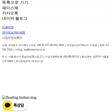
목록으로 가기
페이스북
카카오톡
네이버 블로그
이용약관
개인정보처리방침
사업자정보확인
상호: 브라운즈 주식회사 | 대표: LIM SCOTT SEUNG TAEK | 개인정보관리책임자: 이은영 | 전화: 02-
793-7920 | 이메일: tea@brownze.co.kr
주소: 서울 용산구 한남대로28가길 23 | 사업자등록번호:
682-88-00533
| 통신판매:
제2019-서울용
산-0148호
| 호스팅제공자: (주)식스샵