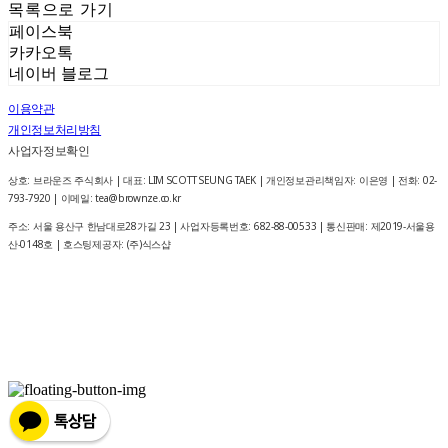
목록으로 가기
페이스북
카카오톡
네이버 블로그
이용약관
개인정보처리방침
사업자정보확인
상호: 브라운즈 주식회사 | 대표: LIM SCOTT SEUNG TAEK | 개인정보관리책임자: 이은영 | 전화: 02-
793-7920 | 이메일: tea@brownze.co.kr
주소: 서울 용산구 한남대로28가길 23 | 사업자등록번호:
682-88-00533
| 통신판매:
제2019-서울용
산-0148호
| 호스팅제공자: (주)식스샵