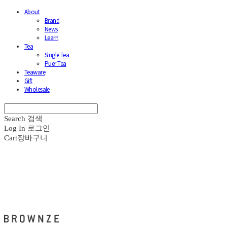
About
Brand
News
Learn
Tea
Single Tea
Puer Tea
Teaware
Gift
Wholesale
Search
검색
Log In
로그인
Cart
장바구니
브라운즈 - BROWNZE