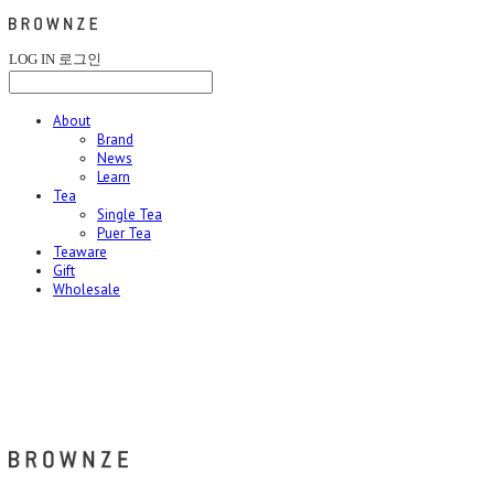
LOG IN
로그인
About
Brand
News
Learn
Tea
Single Tea
Puer Tea
Teaware
Gift
Wholesale
브라운즈 - BROWNZE