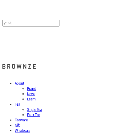
브라운즈 - BROWNZE
About
Brand
News
Learn
Tea
Single Tea
Puer Tea
Teaware
Gift
Wholesale