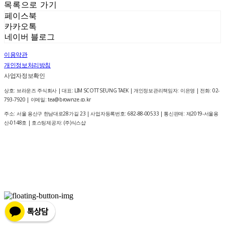
목록으로 가기
페이스북
카카오톡
네이버 블로그
이용약관
개인정보처리방침
사업자정보확인
상호: 브라운즈 주식회사 | 대표: LIM SCOTT SEUNG TAEK | 개인정보관리책임자: 이은영 | 전화: 02-
793-7920 | 이메일: tea@brownze.co.kr
주소: 서울 용산구 한남대로28가길 23 | 사업자등록번호:
682-88-00533
| 통신판매:
제2019-서울용
산-0148호
| 호스팅제공자: (주)식스샵