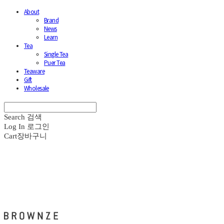
About
Brand
News
Learn
Tea
Single Tea
Puer Tea
Teaware
Gift
Wholesale
Search
검색
Log In
로그인
Cart
장바구니
브라운즈 - BROWNZE