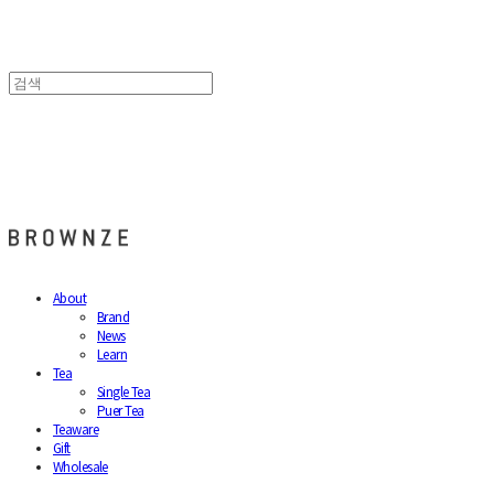
브라운즈 - BROWNZE
About
Brand
News
Learn
Tea
Single Tea
Puer Tea
Teaware
Gift
Wholesale