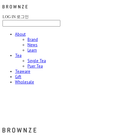
LOG IN
로그인
About
Brand
News
Learn
Tea
Single Tea
Puer Tea
Teaware
Gift
Wholesale
브라운즈 - BROWNZE