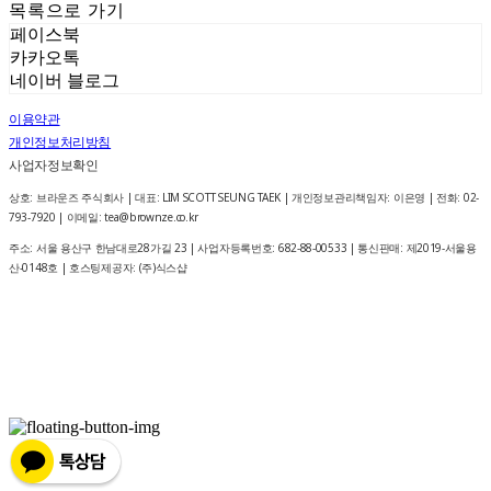
목록으로 가기
페이스북
카카오톡
네이버 블로그
이용약관
개인정보처리방침
사업자정보확인
상호: 브라운즈 주식회사 | 대표: LIM SCOTT SEUNG TAEK | 개인정보관리책임자: 이은영 | 전화: 02-
793-7920 | 이메일: tea@brownze.co.kr
주소: 서울 용산구 한남대로28가길 23 | 사업자등록번호:
682-88-00533
| 통신판매:
제2019-서울용
산-0148호
| 호스팅제공자: (주)식스샵