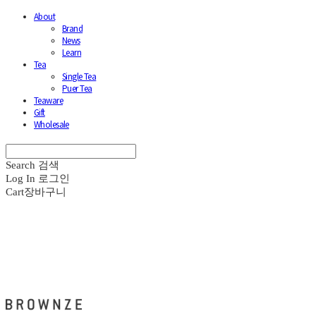
About
Brand
News
Learn
Tea
Single Tea
Puer Tea
Teaware
Gift
Wholesale
Search
검색
Log In
로그인
Cart
장바구니
브라운즈 - BROWNZE