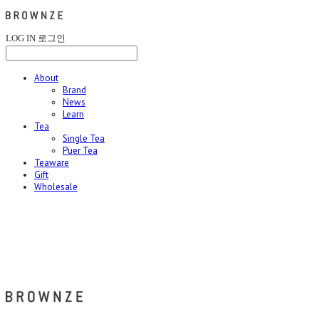
LOG IN
로그인
About
Brand
News
Learn
Tea
Single Tea
Puer Tea
Teaware
Gift
Wholesale
브라운즈 - BROWNZE