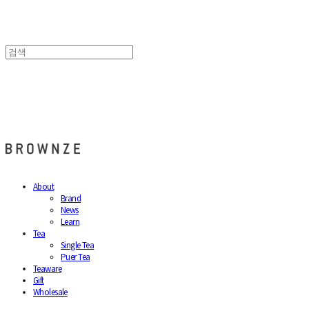
브라운즈 - BROWNZE
About
Brand
News
Learn
Tea
Single Tea
Puer Tea
Teaware
Gift
Wholesale