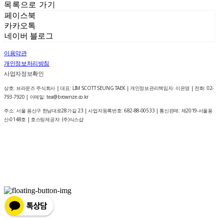
목록으로 가기
페이스북
카카오톡
네이버 블로그
이용약관
개인정보처리방침
사업자정보확인
상호: 브라운즈 주식회사 | 대표: LIM SCOTT SEUNG TAEK | 개인정보관리책임자: 이은영 | 전화: 02-
793-7920 | 이메일: tea@brownze.co.kr
주소: 서울 용산구 한남대로28가길 23 | 사업자등록번호:
682-88-00533
| 통신판매:
제2019-서울용
산-0148호
| 호스팅제공자: (주)식스샵