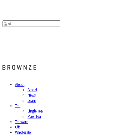
브라운즈 - BROWNZE
About
Brand
News
Learn
Tea
Single Tea
Puer Tea
Teaware
Gift
Wholesale