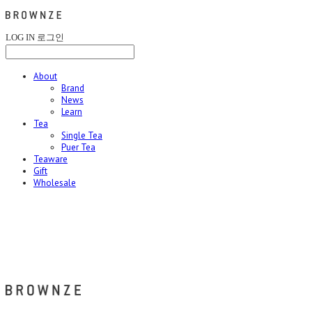
LOG IN
로그인
About
Brand
News
Learn
Tea
Single Tea
Puer Tea
Teaware
Gift
Wholesale
브라운즈 - BROWNZE