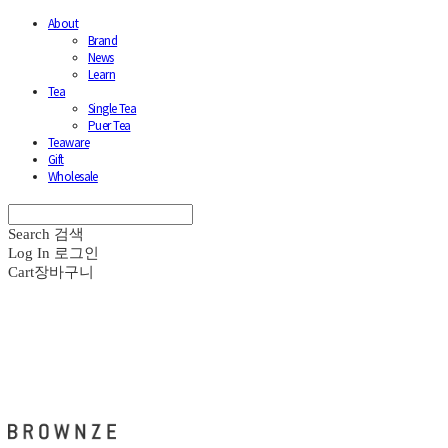
About
Brand
News
Learn
Tea
Single Tea
Puer Tea
Teaware
Gift
Wholesale
Search
검색
Log In
로그인
Cart
장바구니
브라운즈 - BROWNZE