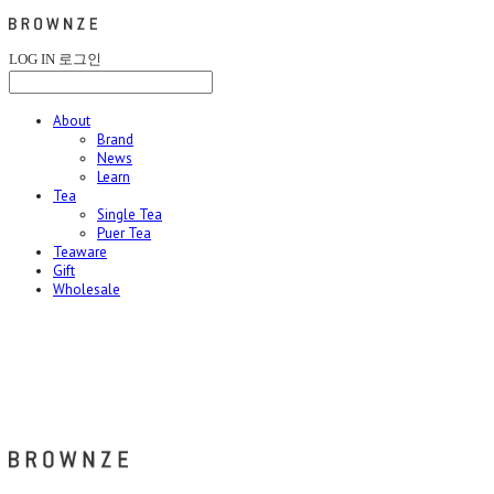
LOG IN
로그인
About
Brand
News
Learn
Tea
Single Tea
Puer Tea
Teaware
Gift
Wholesale
브라운즈 - BROWNZE