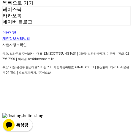
목록으로 가기
페이스북
카카오톡
네이버 블로그
이용약관
개인정보처리방침
사업자정보확인
상호: 브라운즈 주식회사 | 대표: LIM SCOTT SEUNG TAEK | 개인정보관리책임자: 이은영 | 전화: 02-
793-7920 | 이메일: tea@brownze.co.kr
주소: 서울 용산구 한남대로28가길 23 | 사업자등록번호:
682-88-00533
| 통신판매:
제2019-서울용
산-0148호
| 호스팅제공자: (주)식스샵