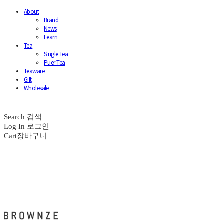
About
Brand
News
Learn
Tea
Single Tea
Puer Tea
Teaware
Gift
Wholesale
Search
검색
Log In
로그인
Cart
장바구니
브라운즈 - BROWNZE