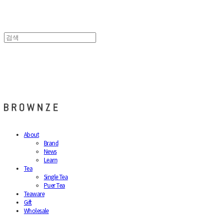
브라운즈 - BROWNZE
About
Brand
News
Learn
Tea
Single Tea
Puer Tea
Teaware
Gift
Wholesale