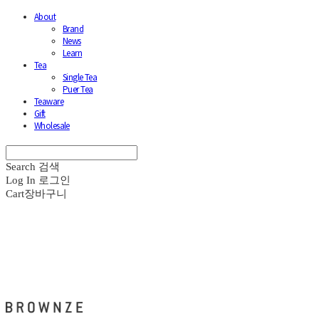
About
Brand
News
Learn
Tea
Single Tea
Puer Tea
Teaware
Gift
Wholesale
Search
검색
Log In
로그인
Cart
장바구니
브라운즈 - BROWNZE