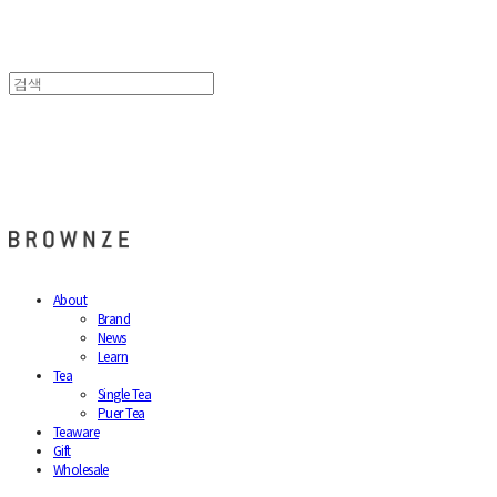
브라운즈 - BROWNZE
About
Brand
News
Learn
Tea
Single Tea
Puer Tea
Teaware
Gift
Wholesale