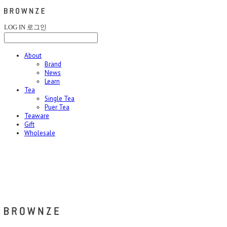
LOG IN
로그인
About
Brand
News
Learn
Tea
Single Tea
Puer Tea
Teaware
Gift
Wholesale
브라운즈 - BROWNZE