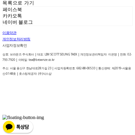
목록으로 가기
페이스북
카카오톡
네이버 블로그
이용약관
개인정보처리방침
사업자정보확인
상호: 브라운즈 주식회사 | 대표: LIM SCOTT SEUNG TAEK | 개인정보관리책임자: 이은영 | 전화: 02-
793-7920 | 이메일: tea@brownze.co.kr
주소: 서울 용산구 한남대로28가길 23 | 사업자등록번호:
682-88-00533
| 통신판매:
제2019-서울용
산-0148호
| 호스팅제공자: (주)식스샵