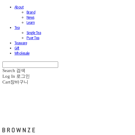
About
Brand
News
Learn
Tea
Single Tea
Puer Tea
Teaware
Gift
Wholesale
Search
검색
Log In
로그인
Cart
장바구니
브라운즈 - BROWNZE