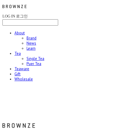
LOG IN
로그인
About
Brand
News
Learn
Tea
Single Tea
Puer Tea
Teaware
Gift
Wholesale
브라운즈 - BROWNZE