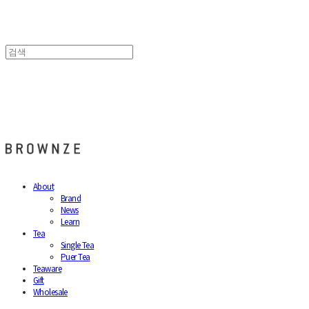
브라운즈 - BROWNZE
About
Brand
News
Learn
Tea
Single Tea
Puer Tea
Teaware
Gift
Wholesale