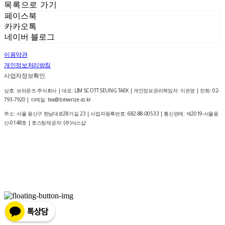
목록으로 가기
페이스북
카카오톡
네이버 블로그
이용약관
개인정보처리방침
사업자정보확인
상호: 브라운즈 주식회사 | 대표: LIM SCOTT SEUNG TAEK | 개인정보관리책임자: 이은영 | 전화: 02-
793-7920 | 이메일: tea@brownze.co.kr
주소: 서울 용산구 한남대로28가길 23 | 사업자등록번호:
682-88-00533
| 통신판매:
제2019-서울용
산-0148호
| 호스팅제공자: (주)식스샵