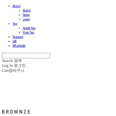
About
Brand
News
Learn
Tea
Single Tea
Puer Tea
Teaware
Gift
Wholesale
Search
검색
Log In
로그인
Cart
장바구니
브라운즈 - BROWNZE