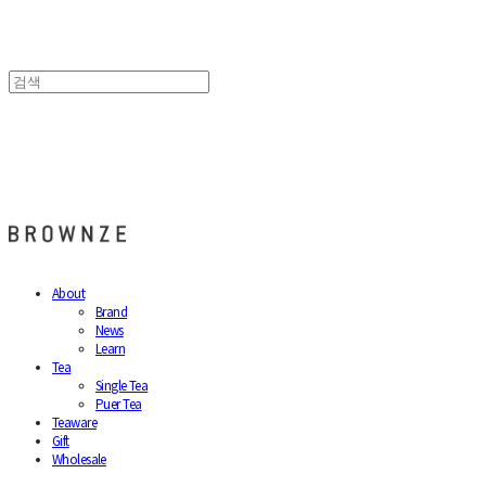
브라운즈 - BROWNZE
About
Brand
News
Learn
Tea
Single Tea
Puer Tea
Teaware
Gift
Wholesale