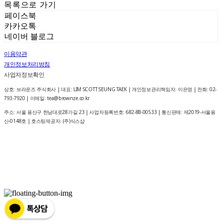
목록으로 가기
페이스북
카카오톡
네이버 블로그
이용약관
개인정보처리방침
사업자정보확인
상호: 브라운즈 주식회사 | 대표: LIM SCOTT SEUNG TAEK | 개인정보관리책임자: 이은영 | 전화: 02-
793-7920 | 이메일: tea@brownze.co.kr
주소: 서울 용산구 한남대로28가길 23 | 사업자등록번호:
682-88-00533
| 통신판매:
제2019-서울용
산-0148호
| 호스팅제공자: (주)식스샵