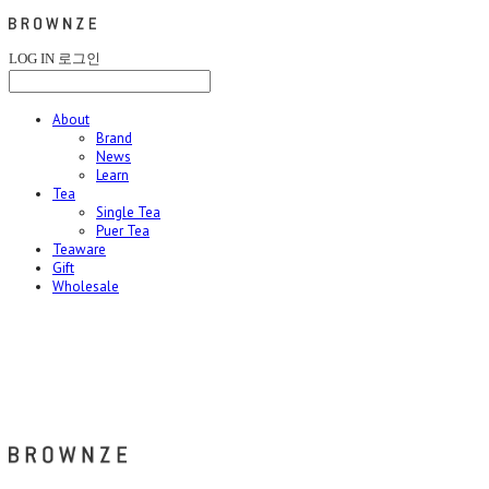
LOG IN
로그인
About
Brand
News
Learn
Tea
Single Tea
Puer Tea
Teaware
Gift
Wholesale
브라운즈 - BROWNZE