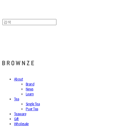
브라운즈 - BROWNZE
About
Brand
News
Learn
Tea
Single Tea
Puer Tea
Teaware
Gift
Wholesale