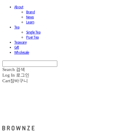
About
Brand
News
Learn
Tea
Single Tea
Puer Tea
Teaware
Gift
Wholesale
Search
검색
Log In
로그인
Cart
장바구니
브라운즈 - BROWNZE