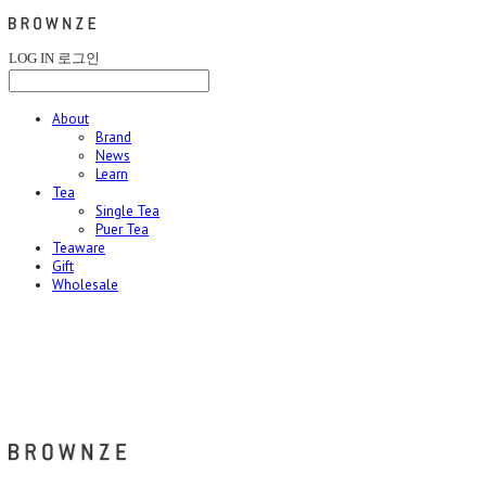
LOG IN
로그인
About
Brand
News
Learn
Tea
Single Tea
Puer Tea
Teaware
Gift
Wholesale
브라운즈 - BROWNZE