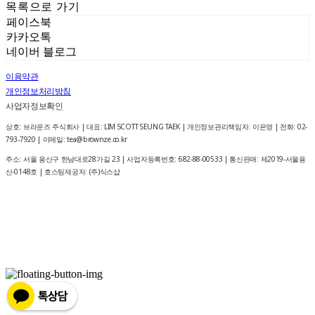
목록으로 가기
페이스북
카카오톡
네이버 블로그
이용약관
개인정보처리방침
사업자정보확인
상호: 브라운즈 주식회사 | 대표: LIM SCOTT SEUNG TAEK | 개인정보관리책임자: 이은영 | 전화: 02-
793-7920 | 이메일: tea@brownze.co.kr
주소: 서울 용산구 한남대로28가길 23 | 사업자등록번호:
682-88-00533
| 통신판매:
제2019-서울용
산-0148호
| 호스팅제공자: (주)식스샵