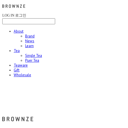
LOG IN
로그인
About
Brand
News
Learn
Tea
Single Tea
Puer Tea
Teaware
Gift
Wholesale
브라운즈 - BROWNZE