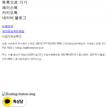
목록으로 가기
페이스북
카카오톡
네이버 블로그
이용약관
개인정보처리방침
사업자정보확인
상호: 브라운즈 주식회사 | 대표: LIM SCOTT SEUNG TAEK | 개인정보관리책임자: 이은영 | 전화: 02-
793-7920 | 이메일: tea@brownze.co.kr
주소: 서울 용산구 한남대로28가길 23 | 사업자등록번호:
682-88-00533
| 통신판매:
제2019-서울용
산-0148호
| 호스팅제공자: (주)식스샵