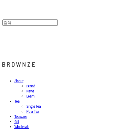
브라운즈 - BROWNZE
About
Brand
News
Learn
Tea
Single Tea
Puer Tea
Teaware
Gift
Wholesale