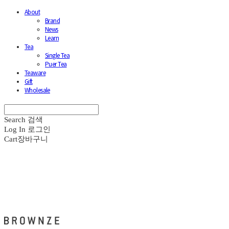
About
Brand
News
Learn
Tea
Single Tea
Puer Tea
Teaware
Gift
Wholesale
Search
검색
Log In
로그인
Cart
장바구니
브라운즈 - BROWNZE