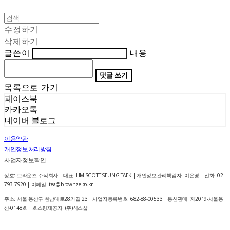
수정하기
삭제하기
글쓴이
내용
댓글 쓰기
목록으로 가기
페이스북
카카오톡
네이버 블로그
이용약관
개인정보처리방침
사업자정보확인
상호: 브라운즈 주식회사 | 대표: LIM SCOTT SEUNG TAEK | 개인정보관리책임자: 이은영 | 전화: 02-
793-7920 | 이메일: tea@brownze.co.kr
주소: 서울 용산구 한남대로28가길 23 | 사업자등록번호:
682-88-00533
| 통신판매:
제2019-서울용
산-0148호
| 호스팅제공자: (주)식스샵