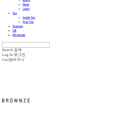
Brand
News
Learn
Tea
Single Tea
Puer Tea
Teaware
Gift
Wholesale
Search
검색
Log In
로그인
Cart
장바구니
브라운즈 - BROWNZE