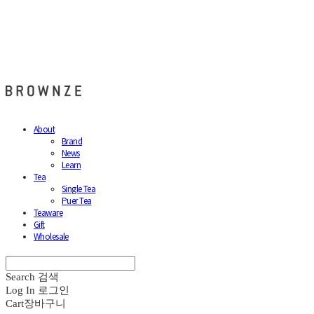
브라운즈 - BROWNZE
About
Brand
News
Learn
Tea
Single Tea
Puer Tea
Teaware
Gift
Wholesale
Search
검색
Log In
로그인
Cart
장바구니