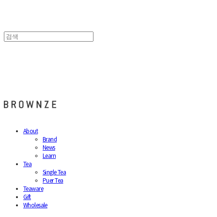
브라운즈 - BROWNZE
About
Brand
News
Learn
Tea
Single Tea
Puer Tea
Teaware
Gift
Wholesale