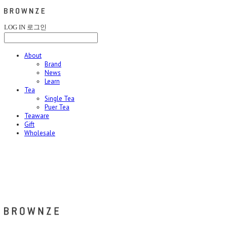
LOG IN
로그인
About
Brand
News
Learn
Tea
Single Tea
Puer Tea
Teaware
Gift
Wholesale
브라운즈 - BROWNZE