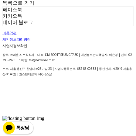
목록으로 가기
페이스북
카카오톡
네이버 블로그
이용약관
개인정보처리방침
사업자정보확인
상호: 브라운즈 주식회사 | 대표: LIM SCOTT SEUNG TAEK | 개인정보관리책임자: 이은영 | 전화: 02-
793-7920 | 이메일: tea@brownze.co.kr
주소: 서울 용산구 한남대로28가길 23 | 사업자등록번호:
682-88-00533
| 통신판매:
제2019-서울용
산-0148호
| 호스팅제공자: (주)식스샵