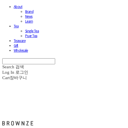
About
Brand
News
Learn
Tea
Single Tea
Puer Tea
Teaware
Gift
Wholesale
Search
검색
Log In
로그인
Cart
장바구니
브라운즈 - BROWNZE