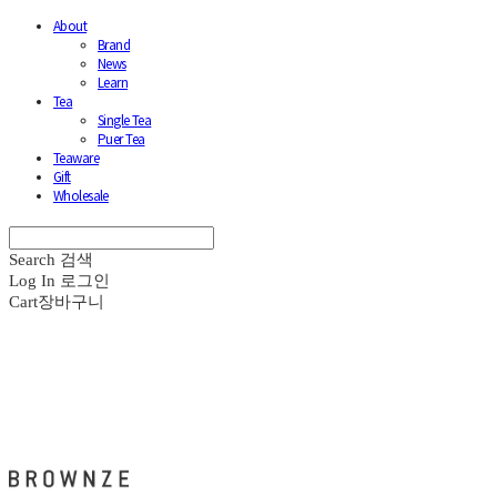
About
Brand
News
Learn
Tea
Single Tea
Puer Tea
Teaware
Gift
Wholesale
Search
검색
Log In
로그인
Cart
장바구니
브라운즈 - BROWNZE