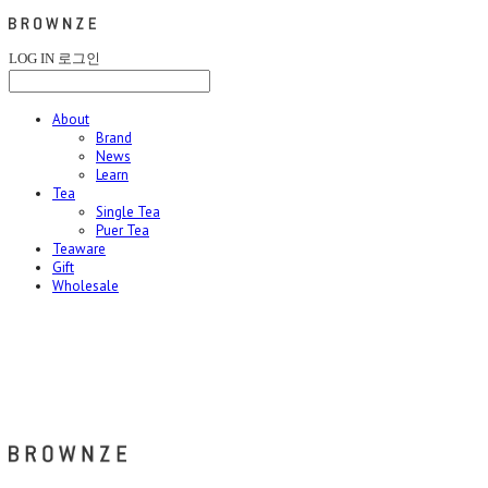
LOG IN
로그인
About
Brand
News
Learn
Tea
Single Tea
Puer Tea
Teaware
Gift
Wholesale
브라운즈 - BROWNZE