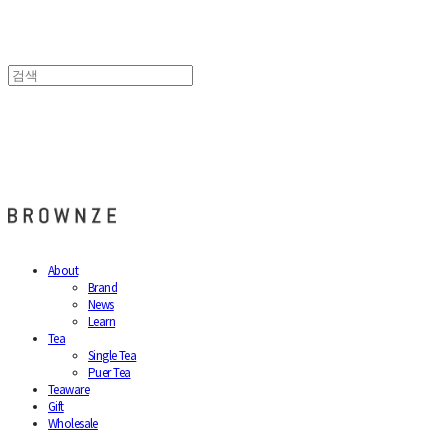
브라운즈 - BROWNZE
About
Brand
News
Learn
Tea
Single Tea
Puer Tea
Teaware
Gift
Wholesale