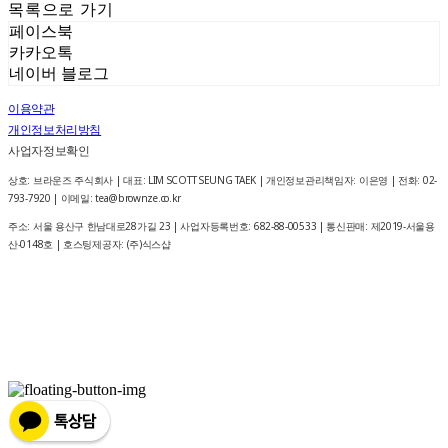
목록으로 가기
페이스북
카카오톡
네이버 블로그
이용약관
개인정보처리방침
사업자정보확인
상호: 브라운즈 주식회사 | 대표: LIM SCOTT SEUNG TAEK | 개인정보관리책임자: 이은영 | 전화: 02-
793-7920 | 이메일: tea@brownze.co.kr
주소: 서울 용산구 한남대로28가길 23 | 사업자등록번호:
682-88-00533
| 통신판매:
제2019-서울용
산-0148호
| 호스팅제공자: (주)식스샵