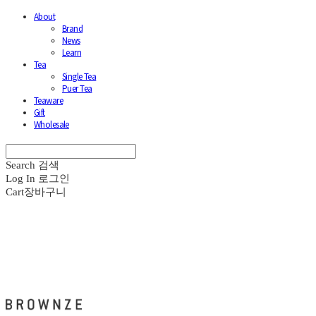
About
Brand
News
Learn
Tea
Single Tea
Puer Tea
Teaware
Gift
Wholesale
Search
검색
Log In
로그인
Cart
장바구니
브라운즈 - BROWNZE