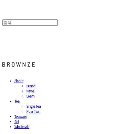
브라운즈 - BROWNZE
About
Brand
News
Learn
Tea
Single Tea
Puer Tea
Teaware
Gift
Wholesale