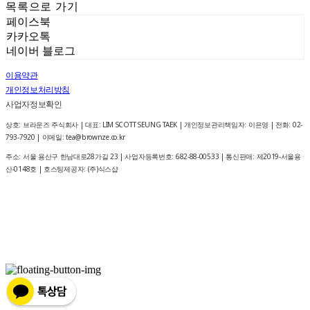
목록으로 가기
페이스북
카카오톡
네이버 블로그
이용약관
개인정보처리방침
사업자정보확인
상호: 브라운즈 주식회사 | 대표: LIM SCOTT SEUNG TAEK | 개인정보관리책임자: 이은영 | 전화: 02-
793-7920 | 이메일: tea@brownze.co.kr
주소: 서울 용산구 한남대로28가길 23 | 사업자등록번호:
682-88-00533
| 통신판매:
제2019-서울용
산-0148호
| 호스팅제공자: (주)식스샵