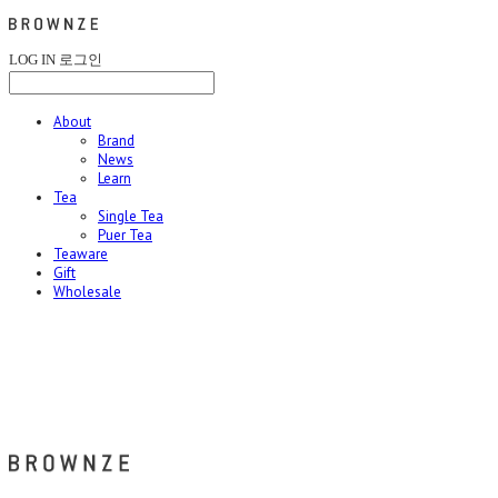
LOG IN
로그인
About
Brand
News
Learn
Tea
Single Tea
Puer Tea
Teaware
Gift
Wholesale
브라운즈 - BROWNZE