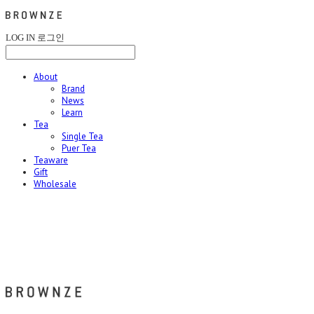
LOG IN
로그인
About
Brand
News
Learn
Tea
Single Tea
Puer Tea
Teaware
Gift
Wholesale
브라운즈 - BROWNZE