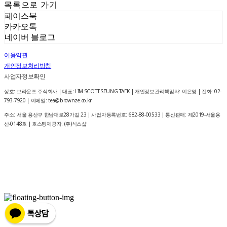
목록으로 가기
페이스북
카카오톡
네이버 블로그
이용약관
개인정보처리방침
사업자정보확인
상호: 브라운즈 주식회사 | 대표: LIM SCOTT SEUNG TAEK | 개인정보관리책임자: 이은영 | 전화: 02-
793-7920 | 이메일: tea@brownze.co.kr
주소: 서울 용산구 한남대로28가길 23 | 사업자등록번호:
682-88-00533
| 통신판매:
제2019-서울용
산-0148호
| 호스팅제공자: (주)식스샵