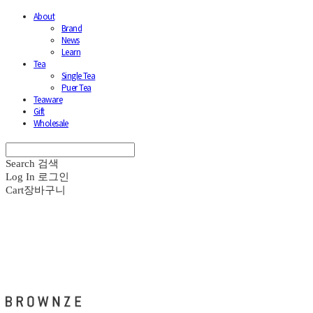
About
Brand
News
Learn
Tea
Single Tea
Puer Tea
Teaware
Gift
Wholesale
Search
검색
Log In
로그인
Cart
장바구니
브라운즈 - BROWNZE