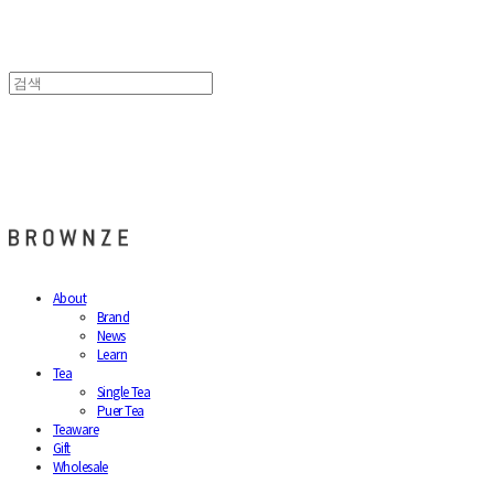
브라운즈 - BROWNZE
About
Brand
News
Learn
Tea
Single Tea
Puer Tea
Teaware
Gift
Wholesale