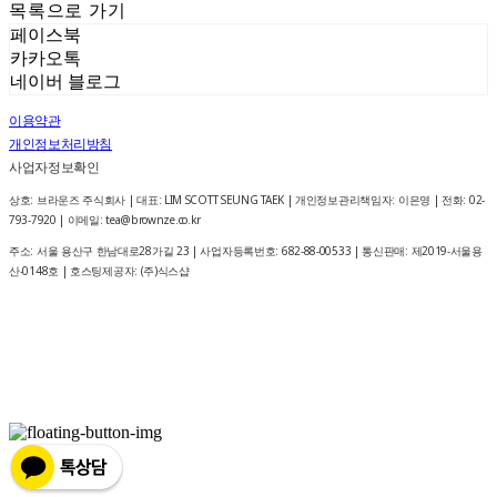
목록으로 가기
페이스북
카카오톡
네이버 블로그
이용약관
개인정보처리방침
사업자정보확인
상호: 브라운즈 주식회사 | 대표: LIM SCOTT SEUNG TAEK | 개인정보관리책임자: 이은영 | 전화: 02-
793-7920 | 이메일: tea@brownze.co.kr
주소: 서울 용산구 한남대로28가길 23 | 사업자등록번호:
682-88-00533
| 통신판매:
제2019-서울용
산-0148호
| 호스팅제공자: (주)식스샵