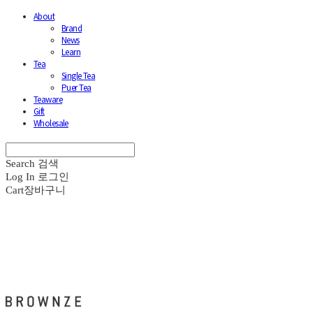
About
Brand
News
Learn
Tea
Single Tea
Puer Tea
Teaware
Gift
Wholesale
Search
검색
Log In
로그인
Cart
장바구니
브라운즈 - BROWNZE