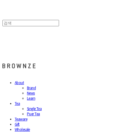
브라운즈 - BROWNZE
About
Brand
News
Learn
Tea
Single Tea
Puer Tea
Teaware
Gift
Wholesale