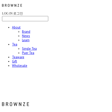
LOG IN
로그인
About
Brand
News
Learn
Tea
Single Tea
Puer Tea
Teaware
Gift
Wholesale
브라운즈 - BROWNZE