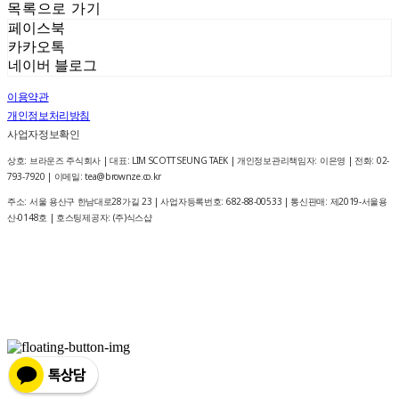
목록으로 가기
페이스북
카카오톡
네이버 블로그
이용약관
개인정보처리방침
사업자정보확인
상호: 브라운즈 주식회사 | 대표: LIM SCOTT SEUNG TAEK | 개인정보관리책임자: 이은영 | 전화: 02-
793-7920 | 이메일: tea@brownze.co.kr
주소: 서울 용산구 한남대로28가길 23 | 사업자등록번호:
682-88-00533
| 통신판매:
제2019-서울용
산-0148호
| 호스팅제공자: (주)식스샵