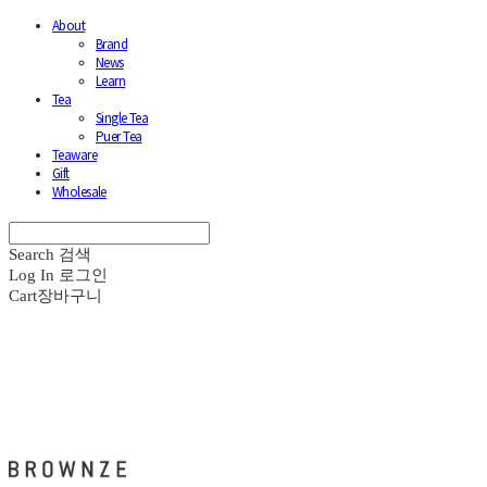
About
Brand
News
Learn
Tea
Single Tea
Puer Tea
Teaware
Gift
Wholesale
Search
검색
Log In
로그인
Cart
장바구니
브라운즈 - BROWNZE