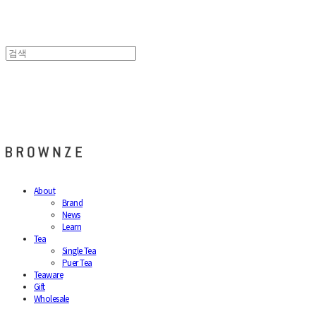
브라운즈 - BROWNZE
About
Brand
News
Learn
Tea
Single Tea
Puer Tea
Teaware
Gift
Wholesale