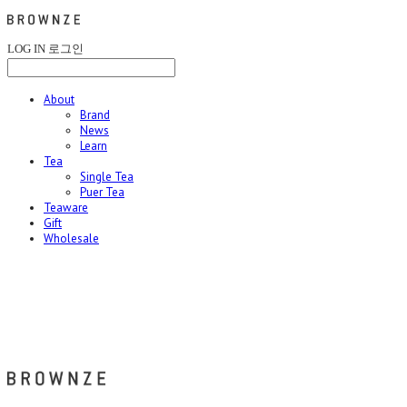
LOG IN
로그인
About
Brand
News
Learn
Tea
Single Tea
Puer Tea
Teaware
Gift
Wholesale
브라운즈 - BROWNZE